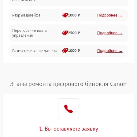
Корпус/Герметичность
Разрыв шлейфа
1000 ₽
Подробнее →
Электроника/Механические
Перегорание платы
2500 ₽
Подробнее →
управления
Электроника/Оптика
Размагничивание датчика
1000 ₽
Подробнее →
Поломка инфракрасного
1500 ₽
Подробнее →
датчика
Этапы ремонта цифрового бинокля Canon
Неправильная передача
750 ₽
Подробнее →
цветов дисплея
Разрядка аккумулятора за
1000 ₽
Подробнее →
коркое время
Перегрев устройства
1500 ₽
Подробнее →
1. Вы оставляете заявку