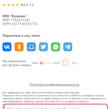
4.9-5.0
ООО "Русервис"
ИНН 7702633247
ОГРН 1077746335776
Поделиться в соц. сетях:
Мы принимаем
все формы оплаты
Политика конфиденциальности
Вся информация на сайте носит исключительно справочный характер.
Товарные знаки используются исключительно для описания устройств, в отношении которых
сервисные центры svp.canon-fixim.ru предоставляют услуги по ремонту. Услуги оказываются в
неавторизованных сервисных центрах svp.canon-fixim.ru, которые не связаны с
правообладателями товарных знаков или их официальными представителями.
Ремонт осуществляется для устройств, уже введенных в гражданский оборот в соответствии