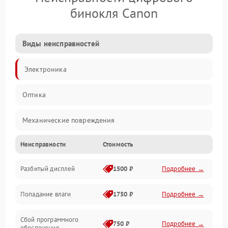
бинокля Canon
Виды неисправностей
Электроника
Оптика
Механические повреждения
Неисправности
Стоимость
Видео
Разбитый дисплей
1500 ₽
Подробнее →
Механика
Попадание влаги
1750 ₽
Подробнее →
Управление
Сбой программного
Электропитание
750 ₽
Подробнее →
обеспечения