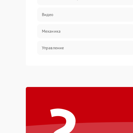
Видео
Механика
Управление
Электропитание
Корпус/Герметичность
?
Электроника/Механические
Электроника/Оптика