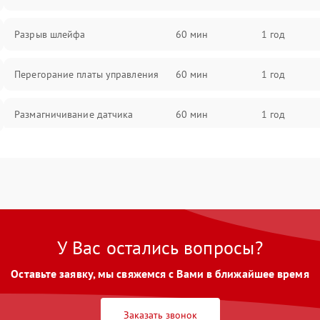
Разрыв шлейфа
60 мин
1 год
Перегорание платы управления
60 мин
1 год
Размагничивание датчика
60 мин
1 год
Поломка инфракрасного датчика
60 мин
1 год
Неправильная передача цветов
60 мин
1 год
дисплея
У Вас остались вопросы?
Разрядка аккумулятора за коркое
60 мин
1 год
время
Оставьте заявку, мы свяжемся с Вами в ближайшее время
Перегрев устройства
60 мин
1 год
Заказать звонок