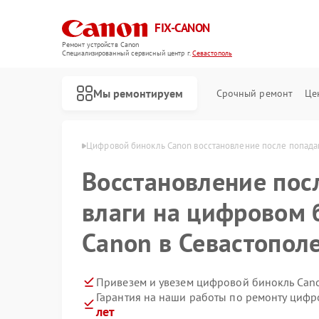
FIX-CANON
Ремонт устройств Canon
Специализированный cервисный центр г.
Севастополь
Мы ремонтируем
Срочный ремонт
Це
anon в Севастополе
Цифровой бинокль Canon восстановление после попада
Восстановление пос
влаги на цифровом 
Canon в Севастопол
Привезем и увезем цифровой бинокль Can
Гарантия на наши работы по ремонту циф
лет