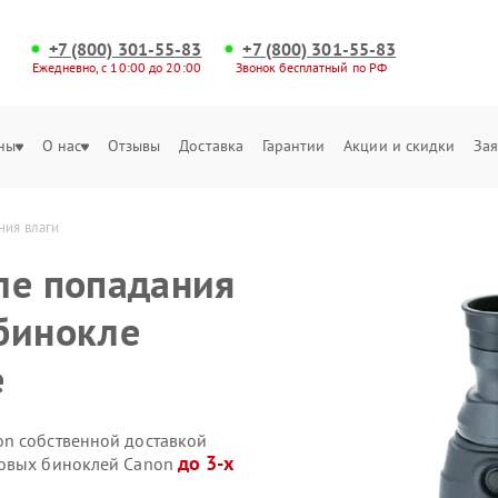
+7 (800) 301-55-83
+7 (800) 301-55-83
Ежедневно, с 10:00 до 20:00
Звонок бесплатный по РФ
ны
О нас
Отзывы
Доставка
Гарантии
Акции и скидки
Зая
ния влаги
ле попадания
бинокле
е
on собственной доставкой
до 3-х
ровых биноклей Canon