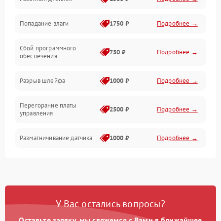
Механика
Попадание влаги
1750 ₽
Подробнее →
Управление
Сбой программного
Электропитание
750 ₽
Подробнее →
обеспечения
Корпус/Герметичность
Разрыв шлейфа
1000 ₽
Подробнее →
Электроника/Механические
Перегорание платы
2500 ₽
Подробнее →
управления
Электроника/Оптика
Размагничивание датчика
1000 ₽
Подробнее →
Поломка инфракрасного
1500 ₽
Подробнее →
датчика
Неправильная передача
750 ₽
Подробнее →
У Вас остались вопросы?
цветов дисплея
Оставьте заявку, мы свяжемся с Вами в ближайшее