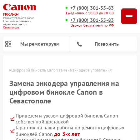
+7 (800) 301-55-83
Ежедневно, с 10:00 до 20:00
FIX-CANON
Ремонт устройств Canon
+7 (800) 301-55-83
Специализированный
cервисный центр г.
Звонок бесплатный по РФ
Севастополь
Мы ремонтируем
Позвонить
ополе
Цифровой бинокль Canon замена энкодера управления
Замена энкодера управления на
цифровом бинокле Canon в
Севастополе
Привезем и увезем цифровой бинокль Canon
собственной доставкой
Гарантия на наши работы по ремонту цифровых
до 3-х лет
биноклей Canon
Срочный ремонт цифровых биноклей Canon в