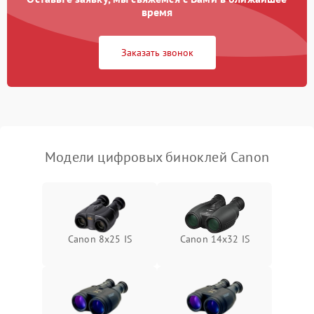
Разрядка аккумулятора за
время
1000 ₽
Подробнее →
коркое время
Заказать звонок
Перегрев устройства
1500 ₽
Подробнее →
Модели цифровых биноклей Canon
Canon 8x25 IS
Canon 14x32 IS