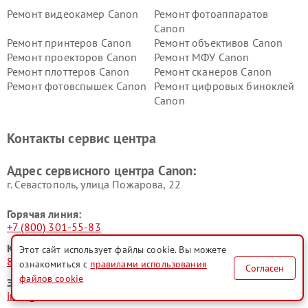
Ремонт видеокамер Canon
Ремонт фотоаппаратов
Canon
Ремонт принтеров Canon
Ремонт объективов Canon
Ремонт проекторов Canon
Ремонт МФУ Canon
Ремонт плоттеров Canon
Ремонт сканеров Canon
Ремонт фотовспышек Canon
Ремонт цифровых биноклей
Canon
Контакты сервис центра
Адрес сервисного центра Canon:
г. Севастополь, улица Пожарова, 22
Горячая линия:
+7 (800) 301-55-83
Контактный телефон:
Этот сайт использует файлы cookie. Вы можете
8 (800) 301-55-83
ознакомиться с
правилами использования
Согласен
файлов cookie
Электронная почта:
info@canon-fixim.ru