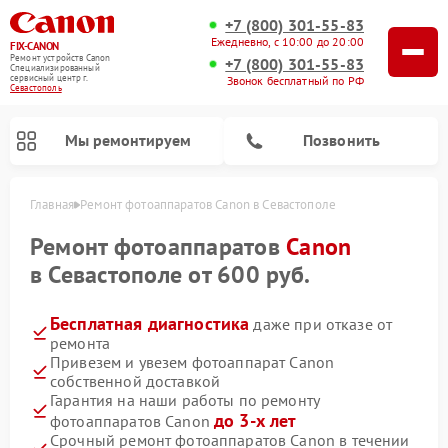
+7 (800) 301-55-83
Ежедневно, с 10:00 до 20:00
FIX-CANON
Ремонт устройств Canon
+7 (800) 301-55-83
Специализированный
cервисный центр г.
Звонок бесплатный по РФ
Севастополь
Мы ремонтируем
Позвонить
Главная
Ремонт фотоаппаратов Canon в Севастополе
Ремонт фотоаппаратов
Canon
в Севастополе от 600 руб.
Бесплатная диагностика
даже при отказе от
ремонта
Привезем и увезем фотоаппарат Canon
собственной доставкой
Гарантия на наши работы по ремонту
Ремонт цифровых биноклей Canon
до 3-х лет
фотоаппаратов Canon
Срочный ремонт фотоаппаратов Canon в течении