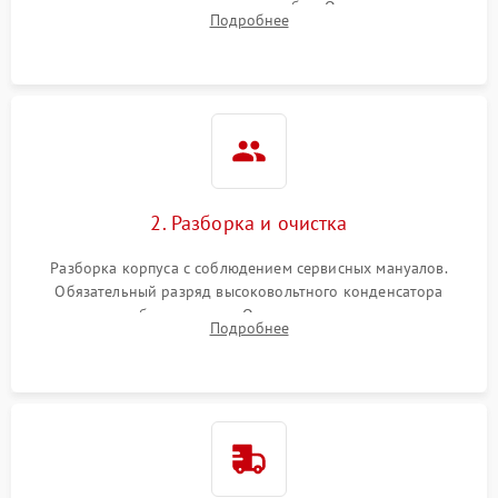
включение, считывание кодов ошибок. Оценка состояния
Подробнее
матрицы и затвора, проверка работы автофокуса и вспышки.
2. Разборка и очистка
Разборка корпуса с соблюдением сервисных мануалов.
Обязательный разряд высоковольтного конденсатора
вспышки для безопасности. Очистка внутренних узлов от
Подробнее
пыли, песка и следов влаги с помощью спецсредств.