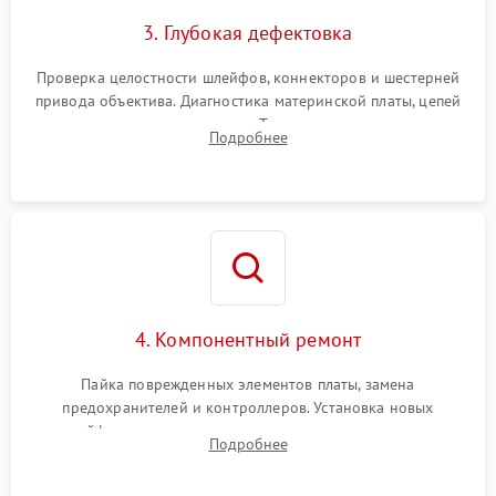
3. Глубокая дефектовка
Проверка целостности шлейфов, коннекторов и шестерней
привода объектива. Диагностика материнской платы, цепей
питания и картоприемника. Тестирование механизма
Подробнее
затвора и блока внутрикамерной стабилизации.
4. Компонентный ремонт
Пайка поврежденных элементов платы, замена
предохранителей и контроллеров. Установка новых
шлейфов, дисплея, механизма затвора или двигателя
Подробнее
автофокуса. Восстановление геометрии тубуса объектива
при заклинивании.