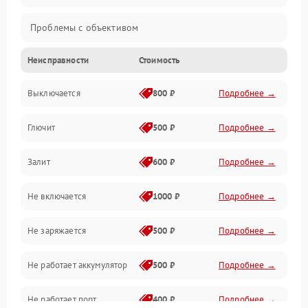
Проблемы с объективом
Неисправности
Стоимость
Электронные ошибки
Выключается
800 ₽
Подробнее →
Механические проблемы
Глючит
500 ₽
Подробнее →
Матрица и оптика
Залит
600 ₽
Подробнее →
Питание и питание цепей
Не включается
1000 ₽
Подробнее →
Проблемы с картами памяти
Не заряжается
500 ₽
Подробнее →
Объективы
Не работает аккумулятор
500 ₽
Подробнее →
Программные сбои
Не работает порт
400 ₽
Подробнее →
Коммуникации и интерфейсы