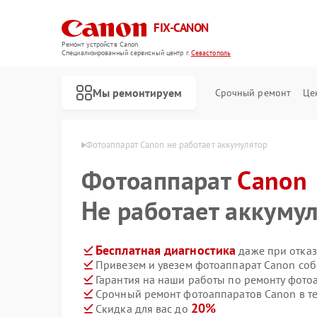
FIX-CANON
Ремонт устройств Canon
Специализированный cервисный центр г.
Севастополь
Мы ремонтируем
Срочный ремонт
Це
Canon в Севастополе
Фотоаппарат Canon не работает аккумулятор
Фотоаппарат
Canon
Не работает аккуму
Бесплатная диагностика
даже при отказ
Привезем и увезем фотоаппарат Canon соб
Гарантия на наши работы по ремонту фот
Срочный ремонт фотоаппаратов Canon в те
20%
Скидка для вас до
Ремонт цифровых биноклей Canon