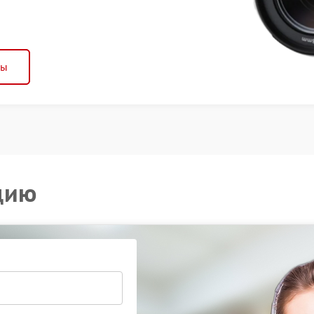
ны
цию