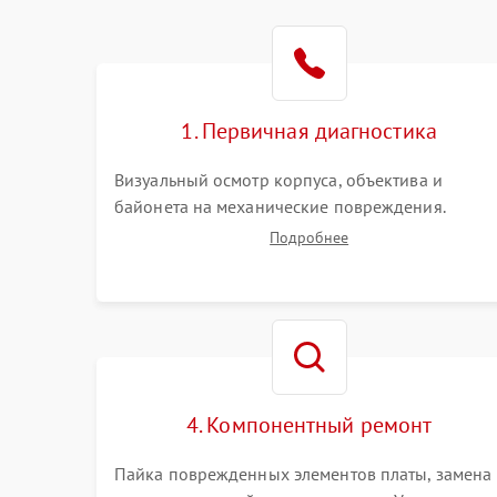
1. Первичная диагностика
Визуальный осмотр корпуса, объектива и
байонета на механические повреждения.
Проверка реакции на включение, считывание
Подробнее
кодов ошибок. Оценка состояния матрицы и
затвора, проверка работы автофокуса и
вспышки.
4. Компонентный ремонт
Пайка поврежденных элементов платы, замена