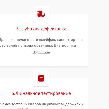
3. Глубокая дефектовка
Проверка целостности шлейфов, коннекторов и
шестерней привода объектива. Диагностика
материнской платы, цепей питания и
Подробнее
картоприемника. Тестирование механизма
затвора и блока внутрикамерной стабилизации.
6. Финальное тестирование
Съемка тестовых кадров на разных выдержках и