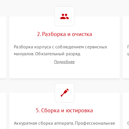
2. Разборка и очистка
Разборка корпуса с соблюдением сервисных
мануалов. Обязательный разряд
высоковольтного конденсатора вспышки для
Подробнее
безопасности. Очистка внутренних узлов от
пыли, песка и следов влаги с помощью
спецсредств.
5. Сборка и юстировка
Аккуратная сборка аппарата. Профессиональная