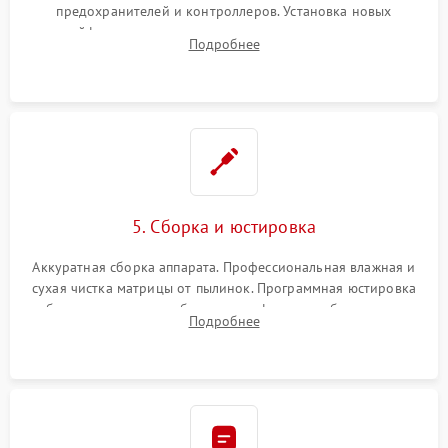
предохранителей и контроллеров. Установка новых
шлейфов, дисплея, механизма затвора или двигателя
Подробнее
автофокуса. Восстановление геометрии тубуса объектива
при заклинивании.
5. Сборка и юстировка
Аккуратная сборка аппарата. Профессиональная влажная и
сухая чистка матрицы от пылинок. Программная юстировка
рабочего отрезка, калибровка автофокуса, стабилизатора и
Подробнее
экспозамера с помощью сервисного ПО.