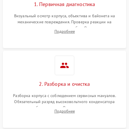
1. Первичная диагностика
Визуальный осмотр корпуса, объектива и байонета на
механические повреждения. Проверка реакции на
включение, считывание кодов ошибок. Оценка состояния
Подробнее
матрицы и затвора, проверка работы автофокуса и вспышки.
2. Разборка и очистка
Разборка корпуса с соблюдением сервисных мануалов.
Обязательный разряд высоковольтного конденсатора
вспышки для безопасности. Очистка внутренних узлов от
Подробнее
пыли, песка и следов влаги с помощью спецсредств.