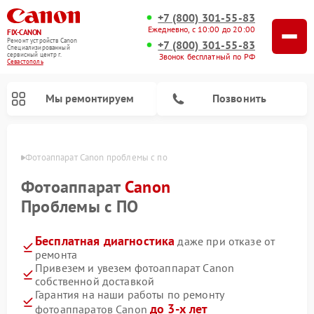
+7 (800) 301-55-83
Ежедневно, с 10:00 до 20:00
FIX-CANON
Ремонт устройств Canon
+7 (800) 301-55-83
Специализированный
cервисный центр г.
Звонок бесплатный по РФ
Севастополь
Мы ремонтируем
Позвонить
ополе
Фотоаппарат Canon проблемы с по
Фотоаппарат
Canon
Проблемы с ПО
Бесплатная диагностика
даже при отказе от
ремонта
Привезем и увезем фотоаппарат Canon
собственной доставкой
Ремонт цифровых биноклей Canon
Гарантия на наши работы по ремонту
до 3-х лет
фотоаппаратов Canon