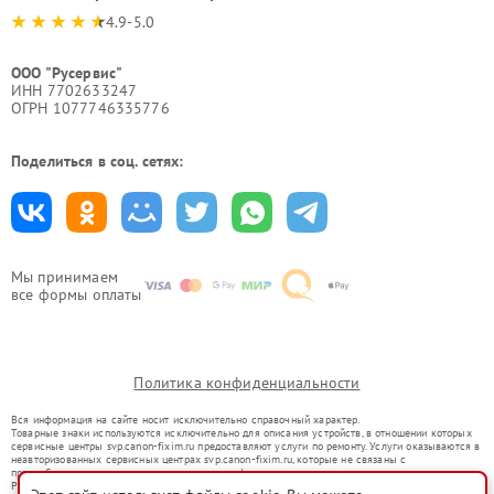
4.9-5.0
ООО "Русервис"
ИНН 7702633247
ОГРН 1077746335776
Поделиться в соц. сетях:
Мы принимаем
все формы оплаты
Политика конфиденциальности
Вся информация на сайте носит исключительно справочный характер.
Товарные знаки используются исключительно для описания устройств, в отношении которых
сервисные центры svp.canon-fixim.ru предоставляют услуги по ремонту. Услуги оказываются в
неавторизованных сервисных центрах svp.canon-fixim.ru, которые не связаны с
правообладателями товарных знаков или их официальными представителями.
Ремонт осуществляется для устройств, уже введенных в гражданский оборот в соответствии