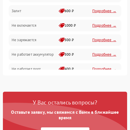
Залит
600 ₽
Подробнее →
Питание и питание цепей
Не включается
1000 ₽
Подробнее →
Проблемы с картами памяти
Не заряжается
500 ₽
Подробнее →
Объективы
Не работает аккумулятор
500 ₽
Подробнее →
Программные сбои
Не работает порт
400 ₽
Подробнее →
Коммуникации и интерфейсы
Сломана матрица
800 ₽
Подробнее →
У Вас остались вопросы?
Оставьте заявку, мы свяжемся с Вами в ближайшее
время