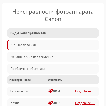
Неисправности фотоаппарата
Canon
Виды неисправностей
Общие поломки
Механические повреждения
Проблемы с объективом
Неисправности
Стоимость
Электронные ошибки
Выключается
800 ₽
Подробнее →
Механические проблемы
Глючит
500 ₽
Подробнее →
Матрица и оптика