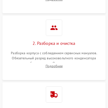
матрицы и затвора, проверка работы автофокуса и вспышки.
2. Разборка и очистка
Разборка корпуса с соблюдением сервисных мануалов.
Обязательный разряд высоковольтного конденсатора
вспышки для безопасности. Очистка внутренних узлов от
Подробнее
пыли, песка и следов влаги с помощью спецсредств.