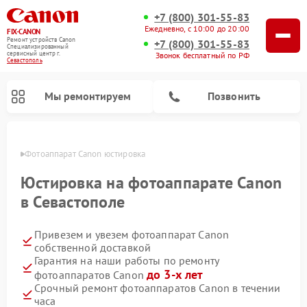
+7 (800) 301-55-83
Ежедневно, с 10:00 до 20:00
FIX-CANON
Ремонт устройств Canon
+7 (800) 301-55-83
Специализированный
cервисный центр г.
Звонок бесплатный по РФ
Севастополь
Мы ремонтируем
Позвонить
ополе
Фотоаппарат Canon юстировка
Юстировка на фотоаппарате Canon
в Севастополе
Привезем и увезем фотоаппарат Canon
собственной доставкой
Гарантия на наши работы по ремонту
до 3-х лет
фотоаппаратов Canon
Ремонт цифровых биноклей Canon
Срочный ремонт фотоаппаратов Canon в течении
часа