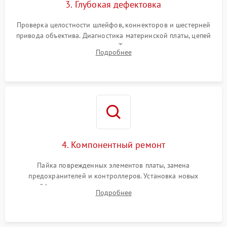
3. Глубокая дефектовка
Проверка целостности шлейфов, коннекторов и шестерней
привода объектива. Диагностика материнской платы, цепей
питания и картоприемника. Тестирование механизма
Подробнее
затвора и блока внутрикамерной стабилизации.
4. Компонентный ремонт
Пайка поврежденных элементов платы, замена
предохранителей и контроллеров. Установка новых
шлейфов, дисплея, механизма затвора или двигателя
Подробнее
автофокуса. Восстановление геометрии тубуса объектива
при заклинивании.