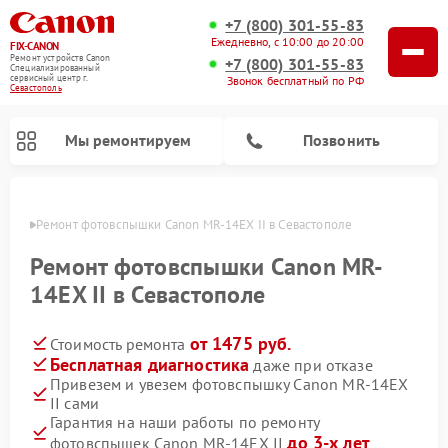
+7 (800) 301-55-83
Ежедневно, с 10:00 до 20:00
FIX-CANON
Ремонт устройств Canon
+7 (800) 301-55-83
Специализированный
cервисный центр г.
Звонок бесплатный по РФ
Севастополь
Мы ремонтируем
Позвонить
ополе
Ремонт фотовспышки Canon MR-14EX II в Севастополе
Ремонт фотовспышки Canon MR-
14EX II в Севастополе
от 1475 руб.
Стоимость ремонта
Бесплатная диагностика
даже при отказе
Привезем и увезем фотовспышку Canon MR-14EX
II сами
Ремонт цифровых биноклей Canon
Гарантия на наши работы по ремонту
до 3-х лет
фотовспышек Canon MR-14EX II