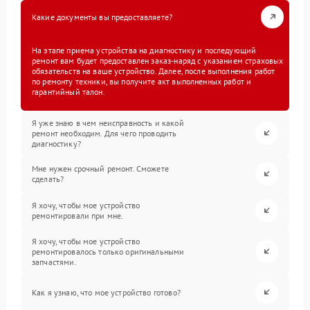
Какие документы вы предоставляете?
На этапе приема устройства на диагностику и последующий
ремонт вам будет предоставлен заказ-наряд с указанием страховых
обязательств на ваше устройство. Далее, после выполнения работ
по ремонту техники, вы получите акт выполненных работ и
гарантийный талон.
Я уже знаю в чем неисправность и какой
ремонт необходим. Для чего проводить
диагностику?
Мне нужен срочный ремонт. Сможете
сделать?
Я хочу, чтобы мое устройство
ремонтировали при мне.
Я хочу, чтобы мое устройство
ремонтировалось только оригинальными
запчастями.
Как я узнаю, что мое устройство готово?