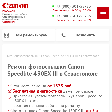
+7 (800) 301-55-83
Ежедневно, с 10:00 до 20:00
FIX-CANON
Ремонт устройств Canon
+7 (800) 301-55-83
Специализированный
cервисный центр г.
Звонок бесплатный по РФ
Севастополь
Мы ремонтируем
Позвонить
ополе
Ремонт фотовспышки Canon Speedlite 430EX III в Севастополе
Ремонт фотовспышки Canon
Speedlite 430EX III в Севастополе
от 1375 руб.
Стоимость ремонта
Бесплатная диагностика
даже при отказе
Привезем и увезем фотовспышку Canon Speedlite
430EX III сами
Ремонт цифровых биноклей Canon
Гарантия на наши работы по ремонту
до 3-х
фотовспышек Canon Speedlite 430EX III