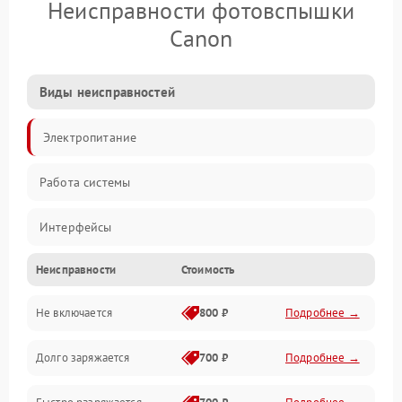
Неисправности фотовспышки
Canon
Виды неисправностей
Электропитание
Работа системы
Интерфейсы
Неисправности
Стоимость
Электронные компоненты
Не включается
800 ₽
Подробнее →
Корпус/Герметичность
Долго заряжается
700 ₽
Подробнее →