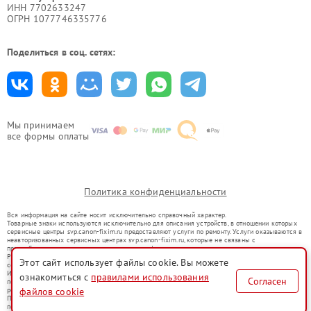
ИНН 7702633247
ОГРН 1077746335776
Поделиться в соц. сетях:
Мы принимаем
все формы оплаты
Политика конфиденциальности
Вся информация на сайте носит исключительно справочный характер.
Товарные знаки используются исключительно для описания устройств, в отношении которых
сервисные центры svp.canon-fixim.ru предоставляют услуги по ремонту. Услуги оказываются в
неавторизованных сервисных центрах svp.canon-fixim.ru, которые не связаны с
правообладателями товарных знаков или их официальными представителями.
Ремонт осуществляется для устройств, уже введенных в гражданский оборот в соответствии
Этот сайт использует файлы cookie. Вы можете
со статьей 1487 ГК РФ.
Использование товарных знаков не преследует цели индивидуализации услуг или введения
ознакомиться с
правилами использования
Согласен
потребителей в заблуждение, а служит для информирования о предоставляемых услугах по
ремонту техники указанных брендов.
файлов cookie
Представленная на сайте информация не является публичной офертой, определяемой
положениями Статьи 437(2) Гражданского кодекса РФ