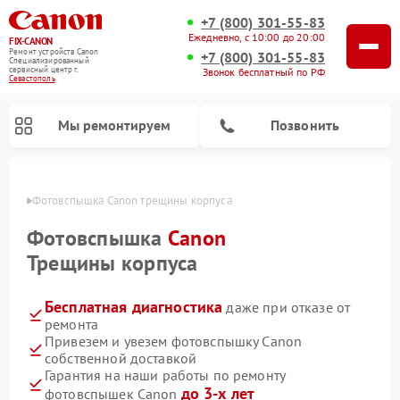
+7 (800) 301-55-83
Ежедневно, с 10:00 до 20:00
FIX-CANON
Ремонт устройств Canon
+7 (800) 301-55-83
Специализированный
cервисный центр г.
Звонок бесплатный по РФ
Севастополь
Мы ремонтируем
Позвонить
ополе
Фотовспышка Canon трещины корпуса
Фотовспышка
Canon
Трещины корпуса
Бесплатная диагностика
даже при отказе от
ремонта
Привезем и увезем фотовспышку Canon
собственной доставкой
Ремонт цифровых биноклей Canon
Гарантия на наши работы по ремонту
до 3-х лет
фотовспышек Canon