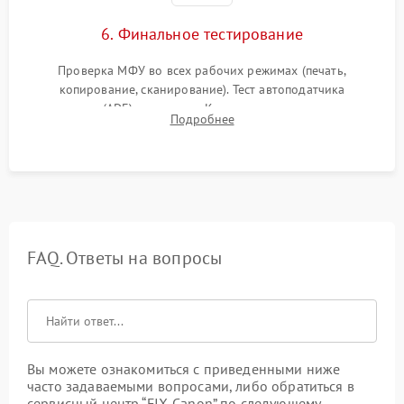
6. Финальное тестирование
Проверка МФУ во всех рабочих режимах (печать,
копирование, сканирование). Тест автоподатчика
документов (ADF) и дуплекса. Контроль качества отпечатка
Подробнее
на отсутствие серого фона, полос и надежность запекания
тонера.
FAQ. Ответы на вопросы
Вы можете ознакомиться с приведенными ниже
часто задаваемыми вопросами, либо обратиться в
сервисный центр “FIX-Canon” по следующему