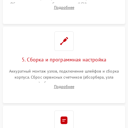
Обязательная очистка блока лазера (LSU), зеркал и тракта
Подробнее
печати от просыпанного тонера и бумажной пыли.
5. Сборка и программная настройка
Аккуратный монтаж узлов, подключение шлейфов и сборка
корпуса. Сброс сервисных счетчиков (абсорбера, узла
закрепления), обновление прошивки и программная
Подробнее
калибровка цветопередачи и позиционирования сканера.