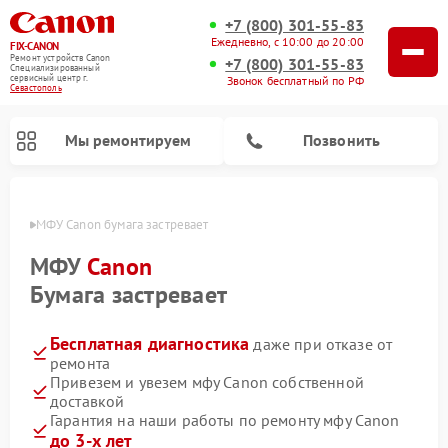
+7 (800) 301-55-83
Ежедневно, с 10:00 до 20:00
FIX-CANON
Ремонт устройств Canon
+7 (800) 301-55-83
Специализированный
cервисный центр г.
Звонок бесплатный по РФ
Севастополь
Мы ремонтируем
Позвонить
ополе
МФУ Canon бумага застревает
МФУ
Canon
Бумага застревает
Бесплатная диагностика
даже при отказе от
ремонта
Привезем и увезем мфу Canon собственной
доставкой
Ремонт цифровых биноклей Canon
Гарантия на наши работы по ремонту мфу Canon
до 3-х лет