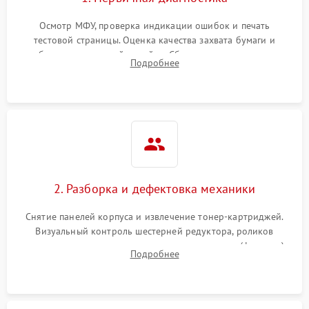
Осмотр МФУ, проверка индикации ошибок и печать
тестовой страницы. Оценка качества захвата бумаги и
работы сканирующей линейки. Сбор данных о замятиях,
Подробнее
дефектах изображения или посторонних шумах при работе.
2. Разборка и дефектовка механики
Снятие панелей корпуса и извлечение тонер-картриджей.
Визуальный контроль шестерней редуктора, роликов
захвата, термопленки и прижимного вала в печи (фьюзере).
Подробнее
Проверка оптики сканера на загрязнения.