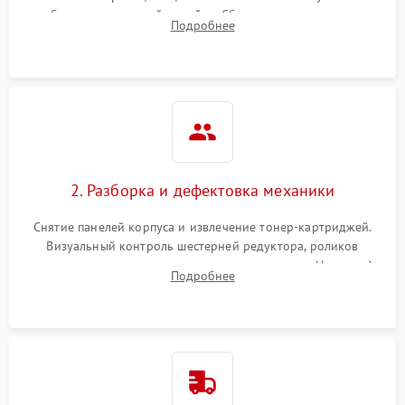
работы сканирующей линейки. Сбор данных о замятиях,
Подробнее
дефектах изображения или посторонних шумах при работе.
2. Разборка и дефектовка механики
Снятие панелей корпуса и извлечение тонер-картриджей.
Визуальный контроль шестерней редуктора, роликов
захвата, термопленки и прижимного вала в печи (фьюзере).
Подробнее
Проверка оптики сканера на загрязнения.