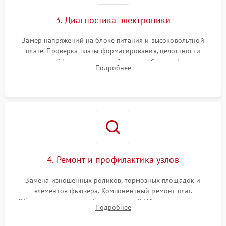
3. Диагностика электроники
Замер напряжений на блоке питания и высоковольтной
плате. Проверка платы форматирования, целостности
плоских шлейфов сканера и работоспособности флажков и
Подробнее
оптопар (датчиков прохождения бумаги).
4. Ремонт и профилактика узлов
Замена изношенных роликов, тормозных площадок и
элементов фьюзера. Компонентный ремонт плат.
Обязательная очистка блока лазера (LSU), зеркал и тракта
Подробнее
печати от просыпанного тонера и бумажной пыли.