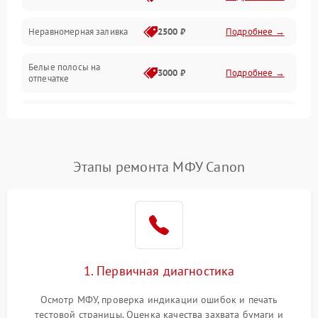
Неравномерная заливка
2500 ₽
Подробнее →
Дисплей и органы управления
Белые полосы на
Изображение
3000 ₽
Подробнее →
отпечатке
Проблемы с механикой
Чёрный фон на листе
3500 ₽
Подробнее →
Питание и запуск
Этапы ремонта МФУ Canon
1. Первичная диагностика
Осмотр МФУ, проверка индикации ошибок и печать
тестовой страницы. Оценка качества захвата бумаги и