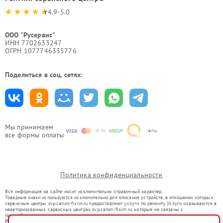
4.9-5.0
ООО "Русервис"
ИНН 7702633247
ОГРН 1077746335776
Поделиться в соц. сетях:
Мы принимаем
все формы оплаты
Политика конфиденциальности
Вся информация на сайте носит исключительно справочный характер.
Товарные знаки используются исключительно для описания устройств, в отношении которых
сервисные центры svp.canon-fixim.ru предоставляют услуги по ремонту. Услуги оказываются в
неавторизованных сервисных центрах svp.canon-fixim.ru, которые не связаны с
правообладателями товарных знаков или их официальными представителями.
Ремонт осуществляется для устройств, уже введенных в гражданский оборот в соответствии