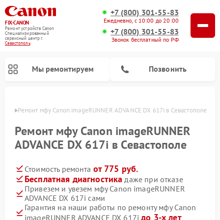
+7 (800) 301-55-83
Ежедневно, с 10:00 до 20:00
FIX-CANON
Ремонт устройств Canon
+7 (800) 301-55-83
Специализированный
cервисный центр г.
Звонок бесплатный по РФ
Севастополь
Мы ремонтируем
Позвонить
ополе
Ремонт мфу Canon imageRUNNER ADVANCE DX 617i в Севастополе
Ремонт мфу Canon imageRUNNER
ADVANCE DX 617i в Севастополе
от 775 руб.
Стоимость ремонта
Бесплатная диагностика
даже при отказе
Привезем и увезем мфу Canon imageRUNNER
ADVANCE DX 617i сами
Ремонт цифровых биноклей Canon
Гарантия на наши работы по ремонту мфу Canon
до 3-х лет
imageRUNNER ADVANCE DX 617i