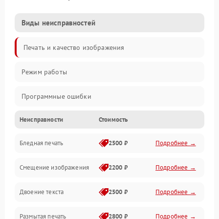
Виды неисправностей
Печать и качество изображения
Режим работы
Программные ошибки
Неисправности
Стоимость
Картриджи и расходники
Бледная печать
2500 ₽
Подробнее →
Сканер и копирование
Смещение изображения
2200 ₽
Подробнее →
Механика и узлы
Двоение текста
2500 ₽
Подробнее →
Программные сбои
Размытая печать
2800 ₽
Подробнее →
Подключение и интерфейсы