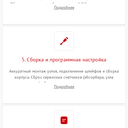
Обязательная очистка блока лазера (LSU), зеркал и тракта
Подробнее
печати от просыпанного тонера и бумажной пыли.
5. Сборка и программная настройка
Аккуратный монтаж узлов, подключение шлейфов и сборка
корпуса. Сброс сервисных счетчиков (абсорбера, узла
закрепления), обновление прошивки и программная
Подробнее
калибровка цветопередачи и позиционирования сканера.