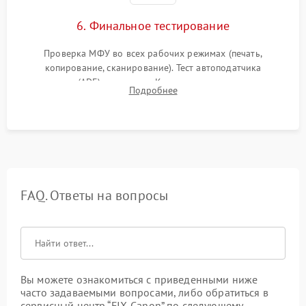
6. Финальное тестирование
Проверка МФУ во всех рабочих режимах (печать,
копирование, сканирование). Тест автоподатчика
документов (ADF) и дуплекса. Контроль качества отпечатка
Подробнее
на отсутствие серого фона, полос и надежность запекания
тонера.
FAQ. Ответы на вопросы
Вы можете ознакомиться с приведенными ниже
часто задаваемыми вопросами, либо обратиться в
сервисный центр “FIX-Canon” по следующему