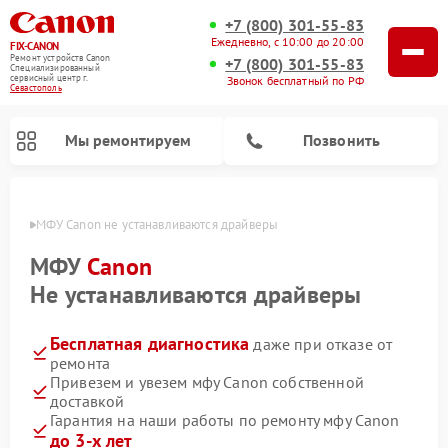
+7 (800) 301-55-83
Ежедневно, с 10:00 до 20:00
FIX-CANON
Ремонт устройств Canon
+7 (800) 301-55-83
Специализированный
cервисный центр г.
Звонок бесплатный по РФ
Севастополь
Мы ремонтируем
Позвонить
ополе
МФУ Canon не устанавливаются драйверы
МФУ
Canon
Не устанавливаются драйверы
Бесплатная диагностика
даже при отказе от
ремонта
Привезем и увезем мфу Canon собственной
доставкой
Ремонт цифровых биноклей Canon
Гарантия на наши работы по ремонту мфу Canon
до 3-х лет