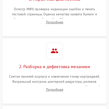
Осмотр МФУ, проверка индикации ошибок и печать
тестовой страницы. Оценка качества захвата бумаги и
работы сканирующей линейки. Сбор данных о замятиях,
Подробнее
дефектах изображения или посторонних шумах при работе.
2. Разборка и дефектовка механики
Снятие панелей корпуса и извлечение тонер-картриджей.
Визуальный контроль шестерней редуктора, роликов
захвата, термопленки и прижимного вала в печи (фьюзере).
Подробнее
Проверка оптики сканера на загрязнения.