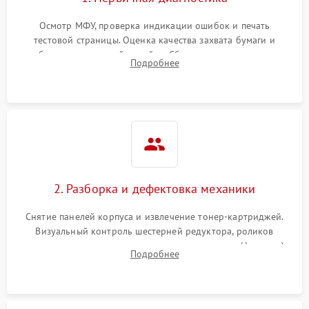
Осмотр МФУ, проверка индикации ошибок и печать
тестовой страницы. Оценка качества захвата бумаги и
работы сканирующей линейки. Сбор данных о замятиях,
Подробнее
дефектах изображения или посторонних шумах при работе.
2. Разборка и дефектовка механики
Снятие панелей корпуса и извлечение тонер-картриджей.
Визуальный контроль шестерней редуктора, роликов
захвата, термопленки и прижимного вала в печи (фьюзере).
Подробнее
Проверка оптики сканера на загрязнения.