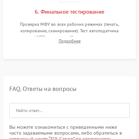
6. Финальное тестирование
Проверка МФУ во всех рабочих режимах (печать,
копирование, сканирование). Тест автоподатчика
документов (ADF) и дуплекса. Контроль качества отпечатка
Подробнее
на отсутствие серого фона, полос и надежность запекания
тонера.
FAQ. Ответы на вопросы
Вы можете ознакомиться с приведенными ниже
часто задаваемыми вопросами, либо обратиться в
сервисный центр “FIX-Canon” по следующему