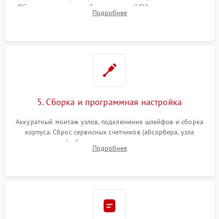
Обязательная очистка блока лазера (LSU), зеркал и тракта
Подробнее
печати от просыпанного тонера и бумажной пыли.
5. Сборка и программная настройка
Аккуратный монтаж узлов, подключение шлейфов и сборка
корпуса. Сброс сервисных счетчиков (абсорбера, узла
закрепления), обновление прошивки и программная
Подробнее
калибровка цветопередачи и позиционирования сканера.