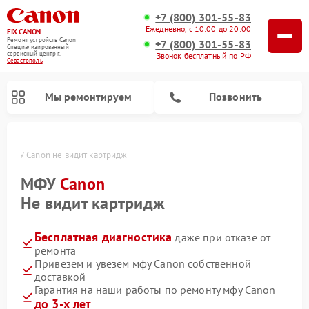
+7 (800) 301-55-83
Ежедневно, с 10:00 до 20:00
FIX-CANON
Ремонт устройств Canon
+7 (800) 301-55-83
Специализированный
cервисный центр г.
Звонок бесплатный по РФ
Севастополь
Мы ремонтируем
Позвонить
е
МФУ Canon не видит картридж
МФУ
Canon
Не видит картридж
Бесплатная диагностика
даже при отказе от
ремонта
Привезем и увезем мфу Canon собственной
доставкой
Ремонт цифровых биноклей Canon
Гарантия на наши работы по ремонту мфу Canon
до 3-х лет