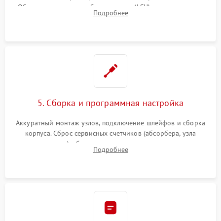
Обязательная очистка блока лазера (LSU), зеркал и тракта
Подробнее
печати от просыпанного тонера и бумажной пыли.
5. Сборка и программная настройка
Аккуратный монтаж узлов, подключение шлейфов и сборка
корпуса. Сброс сервисных счетчиков (абсорбера, узла
закрепления), обновление прошивки и программная
Подробнее
калибровка цветопередачи и позиционирования сканера.