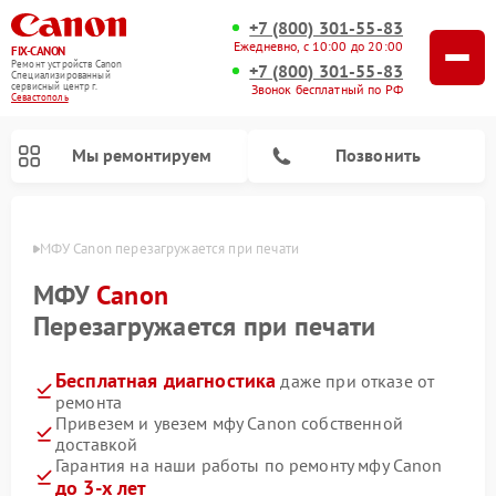
+7 (800) 301-55-83
Ежедневно, с 10:00 до 20:00
FIX-CANON
Ремонт устройств Canon
+7 (800) 301-55-83
Специализированный
cервисный центр г.
Звонок бесплатный по РФ
Севастополь
Мы ремонтируем
Позвонить
ополе
МФУ Canon перезагружается при печати
МФУ
Canon
Перезагружается при печати
Бесплатная диагностика
даже при отказе от
ремонта
Привезем и увезем мфу Canon собственной
доставкой
Ремонт цифровых биноклей Canon
Гарантия на наши работы по ремонту мфу Canon
до 3-х лет