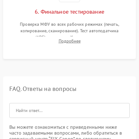
6. Финальное тестирование
Проверка МФУ во всех рабочих режимах (печать,
копирование, сканирование). Тест автоподатчика
документов (ADF) и дуплекса. Контроль качества отпечатка
Подробнее
на отсутствие серого фона, полос и надежность запекания
тонера.
FAQ. Ответы на вопросы
Вы можете ознакомиться с приведенными ниже
часто задаваемыми вопросами, либо обратиться в
сервисный центр “FIX-Canon” по следующему