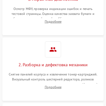
Осмотр МФУ, проверка индикации ошибок и печать
тестовой страницы. Оценка качества захвата бумаги и
работы сканирующей линейки. Сбор данных о замятиях,
Подробнее
дефектах изображения или посторонних шумах при работе.
2. Разборка и дефектовка механики
Снятие панелей корпуса и извлечение тонер-картриджей.
Визуальный контроль шестерней редуктора, роликов
захвата, термопленки и прижимного вала в печи (фьюзере).
Подробнее
Проверка оптики сканера на загрязнения.