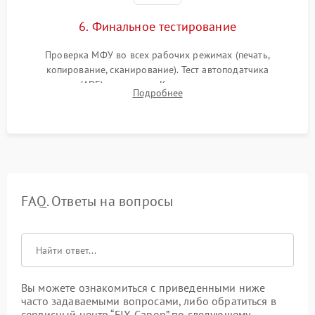
6. Финальное тестирование
Проверка МФУ во всех рабочих режимах (печать,
копирование, сканирование). Тест автоподатчика
документов (ADF) и дуплекса. Контроль качества отпечатка
Подробнее
на отсутствие серого фона, полос и надежность запекания
тонера.
FAQ. Ответы на вопросы
Вы можете ознакомиться с приведенными ниже
часто задаваемыми вопросами, либо обратиться в
сервисный центр “FIX-Canon” по следующему