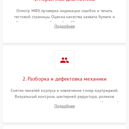
Осмотр МФУ, проверка индикации ошибок и печать
тестовой страницы. Оценка качества захвата бумаги и
работы сканирующей линейки. Сбор данных о замятиях,
Подробнее
дефектах изображения или посторонних шумах при работе.
2. Разборка и дефектовка механики
Снятие панелей корпуса и извлечение тонер-картриджей.
Визуальный контроль шестерней редуктора, роликов
захвата, термопленки и прижимного вала в печи (фьюзере).
Подробнее
Проверка оптики сканера на загрязнения.