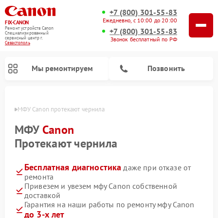
+7 (800) 301-55-83
Ежедневно, с 10:00 до 20:00
FIX-CANON
Ремонт устройств Canon
+7 (800) 301-55-83
Специализированный
cервисный центр г.
Звонок бесплатный по РФ
Севастополь
Мы ремонтируем
Позвонить
ополе
МФУ Canon протекают чернила
МФУ
Canon
Протекают чернила
Бесплатная диагностика
даже при отказе от
ремонта
Привезем и увезем мфу Canon собственной
доставкой
Ремонт цифровых биноклей Canon
Гарантия на наши работы по ремонту мфу Canon
до 3-х лет