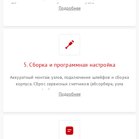
Обязательная очистка блока лазера (LSU), зеркал и тракта
Подробнее
печати от просыпанного тонера и бумажной пыли.
5. Сборка и программная настройка
Аккуратный монтаж узлов, подключение шлейфов и сборка
корпуса. Сброс сервисных счетчиков (абсорбера, узла
закрепления), обновление прошивки и программная
Подробнее
калибровка цветопередачи и позиционирования сканера.