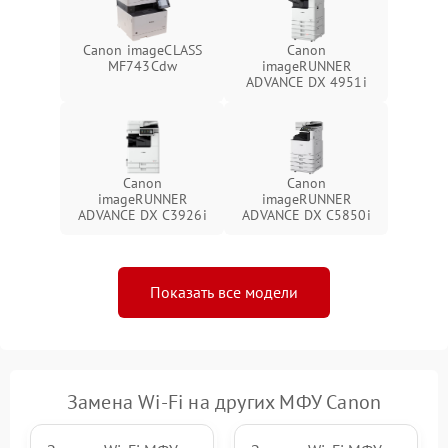
Canon imageCLASS
Canon
MF743Cdw
imageRUNNER
ADVANCE DX 4951i
Canon
Canon
imageRUNNER
imageRUNNER
ADVANCE DX C3926i
ADVANCE DX C5850i
Показать все модели
Замена Wi-Fi на других МФУ Canon