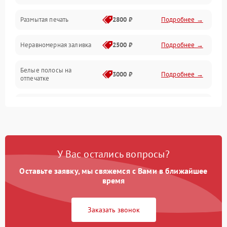
Размытая печать
2800 ₽
Подробнее →
Подключение и интерфейсы
Неравномерная заливка
2500 ₽
Подробнее →
Дисплей и органы управления
Белые полосы на
Изображение
3000 ₽
Подробнее →
отпечатке
Проблемы с механикой
Чёрный фон на листе
3500 ₽
Подробнее →
Питание и запуск
У Вас остались вопросы?
Оставьте заявку, мы свяжемся с Вами в ближайшее
время
Заказать звонок