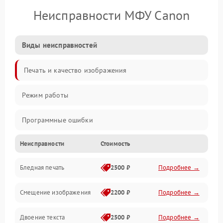
Неисправности МФУ Canon
Виды неисправностей
Печать и качество изображения
Режим работы
Программные ошибки
Неисправности
Стоимость
Картриджи и расходники
Бледная печать
2500 ₽
Подробнее →
Сканер и копирование
Смещение изображения
2200 ₽
Подробнее →
Механика и узлы
Двоение текста
2500 ₽
Подробнее →
Программные сбои