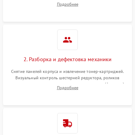
работы сканирующей линейки. Сбор данных о замятиях,
Подробнее
дефектах изображения или посторонних шумах при работе.
2. Разборка и дефектовка механики
Снятие панелей корпуса и извлечение тонер-картриджей.
Визуальный контроль шестерней редуктора, роликов
захвата, термопленки и прижимного вала в печи (фьюзере).
Подробнее
Проверка оптики сканера на загрязнения.