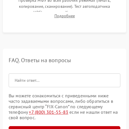
Проверка МФУ во всех рабочих режимах (печать,
копирование, сканирование). Тест автоподатчика
документов (ADF) и дуплекса. Контроль качества отпечатка
Подробнее
на отсутствие серого фона, полос и надежность запекания
тонера.
FAQ. Ответы на вопросы
Вы можете ознакомиться с приведенными ниже
часто задаваемыми вопросами, либо обратиться в
сервисный центр “FIX-Canon” по следующему
телефону
+7 (800) 301-55-83
если не нашли ответ на
свой вопрос.