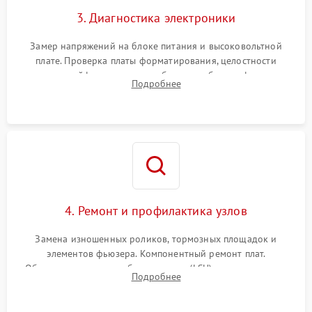
3. Диагностика электроники
Замер напряжений на блоке питания и высоковольтной
плате. Проверка платы форматирования, целостности
плоских шлейфов сканера и работоспособности флажков и
Подробнее
оптопар (датчиков прохождения бумаги).
4. Ремонт и профилактика узлов
Замена изношенных роликов, тормозных площадок и
элементов фьюзера. Компонентный ремонт плат.
Обязательная очистка блока лазера (LSU), зеркал и тракта
Подробнее
печати от просыпанного тонера и бумажной пыли.