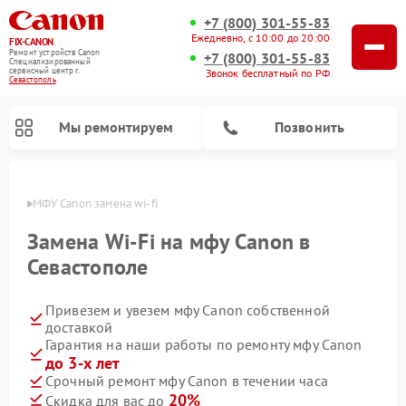
+7 (800) 301-55-83
Ежедневно, с 10:00 до 20:00
FIX-CANON
Ремонт устройств Canon
+7 (800) 301-55-83
Специализированный
cервисный центр г.
Звонок бесплатный по РФ
Севастополь
Мы ремонтируем
Позвонить
ополе
МФУ Canon замена wi-fi
Замена Wi-Fi на мфу Canon в
Севастополе
Привезем и увезем мфу Canon собственной
доставкой
Гарантия на наши работы по ремонту мфу Canon
до 3-х лет
Ремонт цифровых биноклей Canon
Срочный ремонт мфу Canon в течении часа
20%
Скидка для вас до