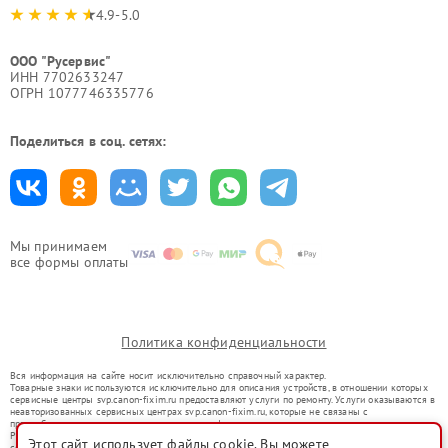
4.9-5.0
ООО "Русервис"
ИНН 7702633247
ОГРН 1077746335776
Поделиться в соц. сетях:
Мы принимаем
все формы оплаты
Политика конфиденциальности
Вся информация на сайте носит исключительно справочный характер.
Товарные знаки используются исключительно для описания устройств, в отношении которых
сервисные центры svp.canon-fixim.ru предоставляют услуги по ремонту. Услуги оказываются в
неавторизованных сервисных центрах svp.canon-fixim.ru, которые не связаны с
правообладателями товарных знаков или их официальными представителями.
Ремонт осуществляется для устройств, уже введенных в гражданский оборот в соответствии
Этот сайт использует файлы cookie. Вы можете
со статьей 1487 ГК РФ.