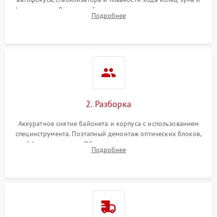
фокусировки. Визуальный осмотр линз на наличие царапин,
Подробнее
грибка, пыли и оценка состояния контактов байонета.
2. Разборка
Аккуратное снятие байонета и корпуса с использованием
специнструмента. Поэтапный демонтаж оптических блоков,
шлейфов и приводов. Обязательная маркировка положения
Подробнее
линзовых групп для сохранения заводской центровки при
сборке.