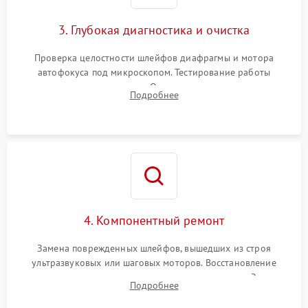
3. Глубокая диагностика и очистка
Проверка целостности шлейфов диафрагмы и мотора
автофокуса под микроскопом. Тестирование работы
электромагнитного привода. Очистка оптических элементов
Подробнее
от пыли, следов влаги и грибка спецрастворами без
повреждения просветления.
4. Компонентный ремонт
Замена поврежденных шлейфов, вышедших из строя
ультразвуковых или шаговых моторов. Восстановление
геометрии направляющих при заклинивании зума. Замена
Подробнее
неисправного блока диафрагмы, датчиков положения или
поврежденных линз.