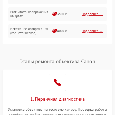
Размытость изображения
3500 ₽
Подробнее →
на краях
Искажение изображения
4000 ₽
Подробнее →
(геометрическое)
Появление бликов или
3500 ₽
Подробнее →
ореолов
Этапы ремонта объектива Canon
Проблемы с резкостью
при всех фокусных
4500 ₽
Подробнее →
расстояниях
1. Первичная диагностика
Установка объектива на тестовую камеру. Проверка работы
автофокуса, стабилизатора и плавности хода колец зума и