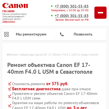
+7 (800) 301-55-83
Ежедневно, с 10:00 до 20:00
FIX-CANON
Ремонт устройств Canon
+7 (800) 301-55-83
Специализированный
cервисный центр г.
Звонок бесплатный по РФ
Севастополь
Мы ремонтируем
Позвонить
ополе
Ремонт объектива Canon EF 17-40mm F4.0 L USM в Севастополе
Ремонт объектива Canon EF 17-
40mm F4.0 L USM в Севастополе
от 375 руб.
Стоимость ремонта
Бесплатная диагностика
даже при отказе
Привезем и увезем объектив Canon EF 17-40mm
F4.0 L USM сами
Ремонт цифровых биноклей Canon
Гарантия на наши работы по ремонту объективов
до 3-х лет
Canon EF 17-40mm F4.0 L USM