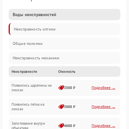
Виды неисправностей
Неисправность оптики
Общие поломки
Неисправность механики
Неисправности
Стоимость
Неисправность электроники (если объектив с мотором/
стабилизатором)
Появились царапины на
3500 ₽
Подробнее →
линзах
Прочие неисправности
Появились пятна на
3000 ₽
Подробнее →
линзах
Запотевание внутри
4000 ₽
Подробнее →
объектива