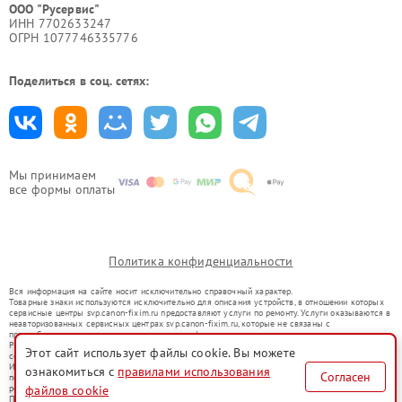
ООО "Русервис"
ИНН 7702633247
ОГРН 1077746335776
Поделиться в соц. сетях:
Мы принимаем
все формы оплаты
Политика конфиденциальности
Вся информация на сайте носит исключительно справочный характер.
Товарные знаки используются исключительно для описания устройств, в отношении которых
сервисные центры svp.canon-fixim.ru предоставляют услуги по ремонту. Услуги оказываются в
неавторизованных сервисных центрах svp.canon-fixim.ru, которые не связаны с
правообладателями товарных знаков или их официальными представителями.
Ремонт осуществляется для устройств, уже введенных в гражданский оборот в соответствии
Этот сайт использует файлы cookie. Вы можете
со статьей 1487 ГК РФ.
Использование товарных знаков не преследует цели индивидуализации услуг или введения
ознакомиться с
правилами использования
Согласен
потребителей в заблуждение, а служит для информирования о предоставляемых услугах по
ремонту техники указанных брендов.
файлов cookie
Представленная на сайте информация не является публичной офертой, определяемой