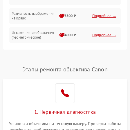
Размытость изображения
3500 ₽
Подробнее →
на краях
Искажение изображения
4000 ₽
Подробнее →
(геометрическое)
Появление бликов или
3500 ₽
Подробнее →
ореолов
Этапы ремонта объектива Canon
Проблемы с резкостью
при всех фокусных
4500 ₽
Подробнее →
расстояниях
1. Первичная диагностика
Установка объектива на тестовую камеру. Проверка работы
автофокуса, стабилизатора и плавности хода колец зума и