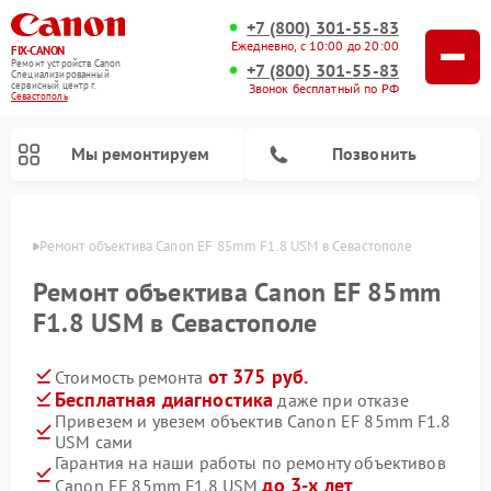
+7 (800) 301-55-83
Ежедневно, с 10:00 до 20:00
FIX-CANON
Ремонт устройств Canon
+7 (800) 301-55-83
Специализированный
cервисный центр г.
Звонок бесплатный по РФ
Севастополь
Мы ремонтируем
Позвонить
ополе
Ремонт объектива Canon EF 85mm F1.8 USM в Севастополе
Ремонт объектива Canon EF 85mm
F1.8 USM в Севастополе
от 375 руб.
Стоимость ремонта
Бесплатная диагностика
даже при отказе
Привезем и увезем объектив Canon EF 85mm F1.8
USM сами
Ремонт цифровых биноклей Canon
Гарантия на наши работы по ремонту объективов
до 3-х лет
Canon EF 85mm F1.8 USM