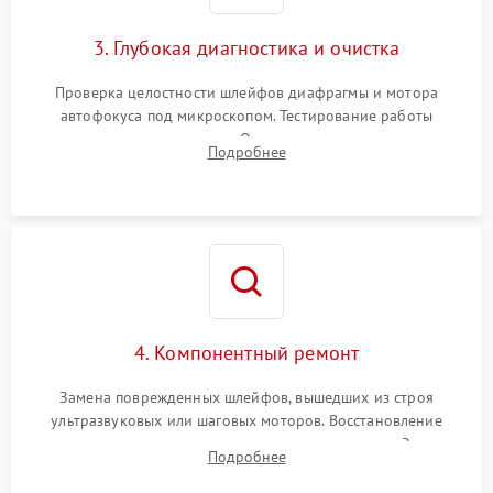
3. Глубокая диагностика и очистка
Проверка целостности шлейфов диафрагмы и мотора
автофокуса под микроскопом. Тестирование работы
электромагнитного привода. Очистка оптических элементов
Подробнее
от пыли, следов влаги и грибка спецрастворами без
повреждения просветления.
4. Компонентный ремонт
Замена поврежденных шлейфов, вышедших из строя
ультразвуковых или шаговых моторов. Восстановление
геометрии направляющих при заклинивании зума. Замена
Подробнее
неисправного блока диафрагмы, датчиков положения или
поврежденных линз.