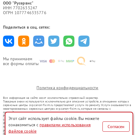
ООО "Русервис"
ИНН 7702633247
ОГРН 1077746335776
Поделиться в соц. сетях:
Мы принимаем
все формы оплаты
Политика конфиденциальности
Вся информация на сайте носит исключительно справочный характер.
Товарные знаки используются исключительно для описания устройств, в отношении которых
сервисные центры svp.canon-fixim.ru предоставляют услуги по ремонту. Услуги оказываются в
неавторизованных сервисных центрах svp.canon-fixim.ru, которые не связаны с
правообладателями товарных знаков или их официальными представителями.
Ремонт осуществляется для устройств, уже введенных в гражданский оборот в соответствии
Этот сайт использует файлы cookie. Вы можете
со статьей 1487 ГК РФ.
Использование товарных знаков не преследует цели индивидуализации услуг или введения
ознакомиться с
правилами использования
Согласен
потребителей в заблуждение, а служит для информирования о предоставляемых услугах по
ремонту техники указанных брендов.
файлов cookie
Представленная на сайте информация не является публичной офертой, определяемой