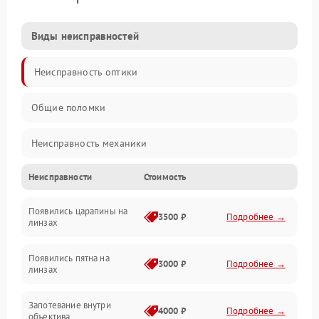
Виды неисправностей
Неисправность оптики
Общие поломки
Неисправность механики
Неисправности
Стоимость
Неисправность электроники (если объектив с мотором/
стабилизатором)
Появились царапины на
3500 ₽
Подробнее →
линзах
Прочие неисправности
Появились пятна на
3000 ₽
Подробнее →
линзах
Запотевание внутри
4000 ₽
Подробнее →
объектива