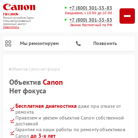
+7 (800) 301-55-83
Ежедневно, с 10:00 до 20:00
FIX-CANON
Ремонт устройств Canon
+7 (800) 301-55-83
Специализированный
cервисный центр г.
Звонок бесплатный по РФ
Севастополь
Мы ремонтируем
Позвонить
ополе
Объектив Canon нет фокуса
Объектив
Canon
Нет фокуса
Бесплатная диагностика
даже при отказе от
ремонта
Привезем и увезем объектив Canon собственной
доставкой
Ремонт цифровых биноклей Canon
Гарантия на наши работы по ремонту объективов
до 3-х лет
Canon