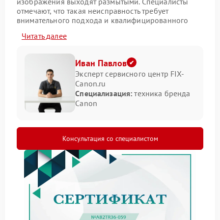
изображения выходят размытыми. Специалисты
отмечают, что такая неисправность требует
внимательного подхода и квалифицированного
вмешательства.
Читать далее
Основные причины отсутствия
фокуса
Иван Павлов
Эксперт сервисного центр FIX-
Canon.ru
Проблема может возникнуть по нескольким
Специализация:
техника бренда
направлениям. Среди них выделяются
Canon
механические повреждения и нарушения в работе
электронных компонентов.
износ элементов привода автофокуса;
Консультация со специалистом
повреждение контактов;
попадание пыли и влаги внутрь конструкции.
Каждый случай нуждается в индивидуальной
оценке.
Что делать при появлении
неисправности