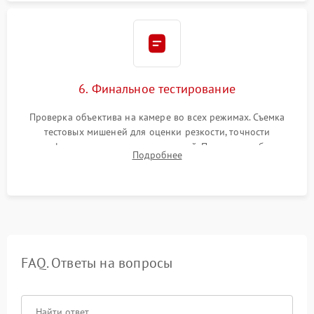
6. Финальное тестирование
Проверка объектива на камере во всех режимах. Съемка
тестовых мишеней для оценки резкости, точности
автофокуса и отсутствия искажений. Проверка работы
Подробнее
диафрагмы на закрытых значениях и тестирование
оптической стабилизации.
FAQ. Ответы на вопросы