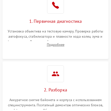
1. Первичная диагностика
Установка объектива на тестовую камеру. Проверка работы
автофокуса, стабилизатора и плавности хода колец зума и
фокусировки. Визуальный осмотр линз на наличие царапин,
Подробнее
грибка, пыли и оценка состояния контактов байонета.
2. Разборка
Аккуратное снятие байонета и корпуса с использованием
специнструмента. Поэтапный демонтаж оптических блоков,
шлейфов и приводов. Обязательная маркировка положения