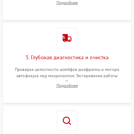
Подробнее
линзовых групп для сохранения заводской центровки при
сборке.
3. Глубокая диагностика и очистка
Проверка целостности шлейфов диафрагмы и мотора
автофокуса под микроскопом. Тестирование работы
электромагнитного привода. Очистка оптических элементов
Подробнее
от пыли, следов влаги и грибка спецрастворами без
повреждения просветления.