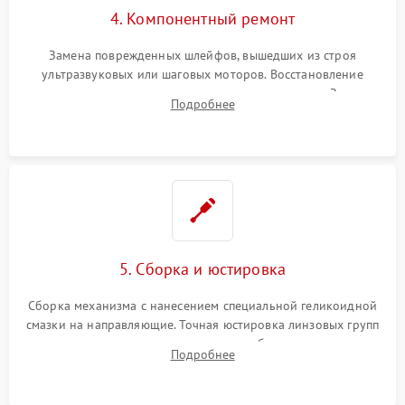
4. Компонентный ремонт
Замена поврежденных шлейфов, вышедших из строя
ультразвуковых или шаговых моторов. Восстановление
геометрии направляющих при заклинивании зума. Замена
Подробнее
неисправного блока диафрагмы, датчиков положения или
поврежденных линз.
5. Сборка и юстировка
Сборка механизма с нанесением специальной геликоидной
смазки на направляющие. Точная юстировка линзовых групп
программным или механическим способом для устранения
Подробнее
бэк