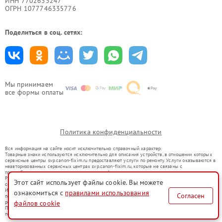
ИНН 7702633247
ОГРН 1077746335776
Поделиться в соц. сетях:
Мы принимаем
все формы оплаты
Политика конфиденциальности
Вся информация на сайте носит исключительно справочный характер.
Товарные знаки используются исключительно для описания устройств, в отношении которых
сервисные центры svp.canon-fixim.ru предоставляют услуги по ремонту. Услуги оказываются в
неавторизованных сервисных центрах svp.canon-fixim.ru, которые не связаны с
правообладателями товарных знаков или их официальными представителями.
Ремонт осуществляется для устройств, уже введенных в гражданский оборот в соответствии
Этот сайт использует файлы cookie. Вы можете
со статьей 1487 ГК РФ.
Использование товарных знаков не преследует цели индивидуализации услуг или введения
ознакомиться с
правилами использования
Согласен
потребителей в заблуждение, а служит для информирования о предоставляемых услугах по
ремонту техники указанных брендов.
файлов cookie
Представленная на сайте информация не является публичной офертой, определяемой
положениями Статьи 437(2) Гражданского кодекса РФ