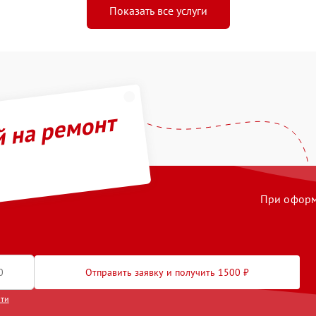
Показать все услуги
й на ремонт
При оформл
Отправить заявку и получить 1500 ₽
сти