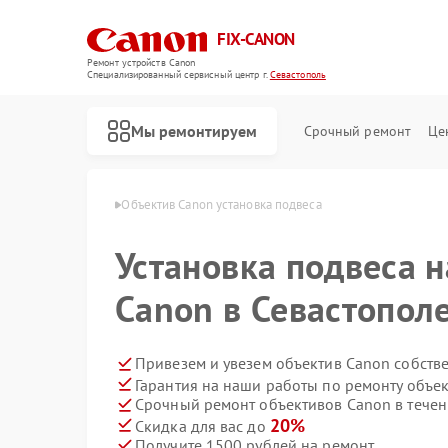
FIX-CANON
Ремонт устройств Canon
Специализированный cервисный центр г.
Севастополь
Мы ремонтируем
Срочный ремонт
Це
Canon в Севастополе
Объектив Canon установка подвеса
Установка подвеса н
Canon в Севастопол
Привезем и увезем объектив Canon собств
Гарантия на наши работы по ремонту объе
Срочный ремонт объективов Canon в течен
20%
Скидка для вас до
Получите 1500 рублей на ремонт
Ремонт цифровых биноклей Canon