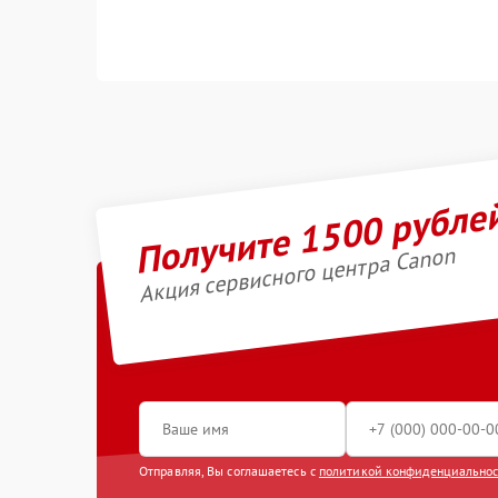
Получите 1500 рубле
Акция сервисного центра Canon
Отправляя, Вы соглашаетесь с
политикой конфиденциально