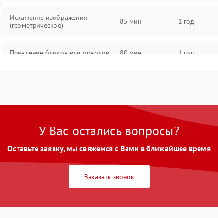
Искажение изображения
85 мин
1 год
(геометрическое)
Появление бликов или ореолов
80 мин
1 год
Проблемы с резкостью при всех
85 мин
1 год
фокусных расстояниях
У Вас остались вопросы?
Оставьте заявку, мы свяжемся с Вами в ближайшее время
Заказать звонок