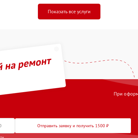
Показать все услуги
й на ремонт
При оформл
Отправить заявку и получить 1500 ₽
сти