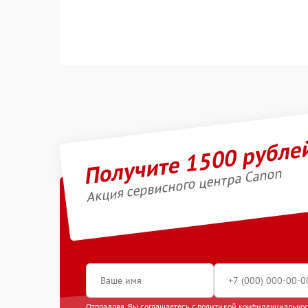
Получите 1500 рубле
Акция сервисного центра Canon
Отправляя, Вы соглашаетесь с
политикой конфиденциально