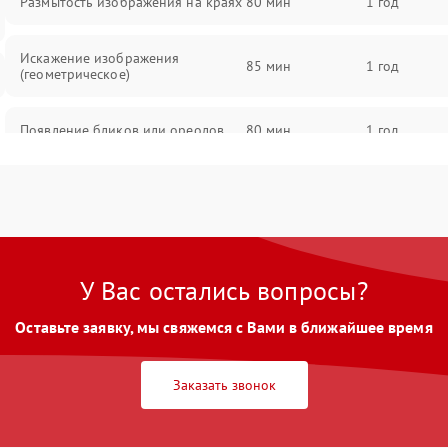
Размытость изображения на краях
80 мин
1 год
Искажение изображения
85 мин
1 год
(геометрическое)
Появление бликов или ореолов
80 мин
1 год
Проблемы с резкостью при всех
85 мин
1 год
фокусных расстояниях
У Вас остались вопросы?
Оставьте заявку, мы свяжемся с Вами в ближайшее время
Заказать звонок