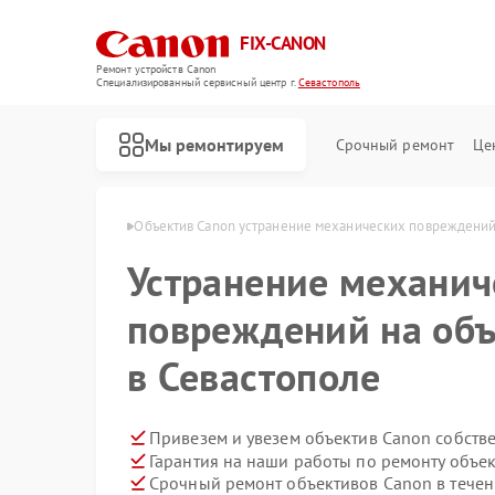
FIX-CANON
Ремонт устройств Canon
Специализированный cервисный центр г.
Севастополь
Мы ремонтируем
Срочный ремонт
Це
Canon в Севастополе
Объектив Canon устранение механических повреждени
Устранение механич
повреждений на объ
в Севастополе
Привезем и увезем объектив Canon собств
Гарантия на наши работы по ремонту объе
Срочный ремонт объективов Canon в течен
Ремонт цифровых биноклей Canon