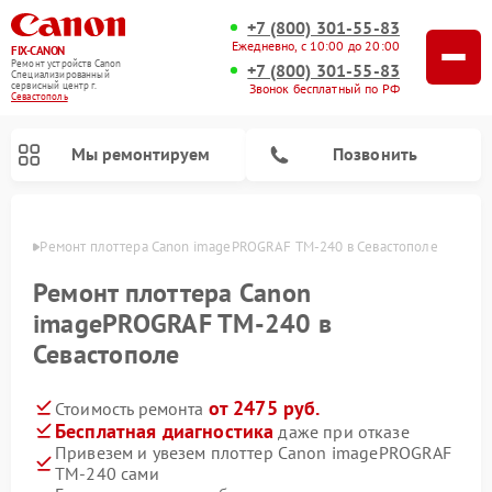
+7 (800) 301-55-83
Ежедневно, с 10:00 до 20:00
FIX-CANON
Ремонт устройств Canon
+7 (800) 301-55-83
Специализированный
cервисный центр г.
Звонок бесплатный по РФ
Севастополь
Мы ремонтируем
Позвонить
ополе
Ремонт плоттера Canon imagePROGRAF TM-240 в Севастополе
Ремонт плоттера Canon
imagePROGRAF TM-240 в
Севастополе
от 2475 руб.
Стоимость ремонта
Бесплатная диагностика
даже при отказе
Привезем и увезем плоттер Canon imagePROGRAF
Ремонт цифровых биноклей Canon
TM-240 сами