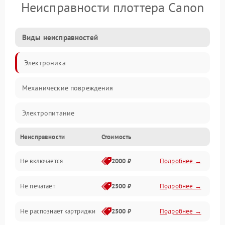
Неисправности плоттера Canon
Виды неисправностей
Электроника
Механические повреждения
Электропитание
Неисправности
Стоимость
Работа системы
Не включается
2000 ₽
Подробнее →
Механика
Не печатает
2500 ₽
Подробнее →
Оптика
Не распознает картриджи
2500 ₽
Подробнее →
Программное обеспечение