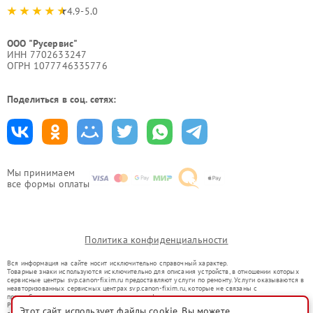
4.9-5.0
ООО "Русервис"
ИНН 7702633247
ОГРН 1077746335776
Поделиться в соц. сетях:
Мы принимаем
все формы оплаты
Политика конфиденциальности
Вся информация на сайте носит исключительно справочный характер.
Товарные знаки используются исключительно для описания устройств, в отношении которых
сервисные центры svp.canon-fixim.ru предоставляют услуги по ремонту. Услуги оказываются в
неавторизованных сервисных центрах svp.canon-fixim.ru, которые не связаны с
правообладателями товарных знаков или их официальными представителями.
Ремонт осуществляется для устройств, уже введенных в гражданский оборот в соответствии
Этот сайт использует файлы cookie. Вы можете