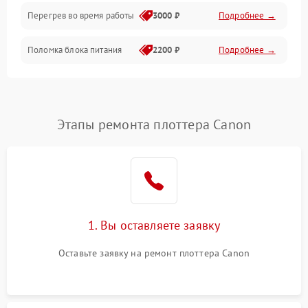
Перегрев во время работы
3000 ₽
Подробнее →
Корпус/Герметичность
Поломка блока питания
2200 ₽
Подробнее →
Интерфейсы
Электронные компоненты
Этапы ремонта плоттера Canon
1. Вы оставляете заявку
Оставьте заявку на ремонт плоттера Canon