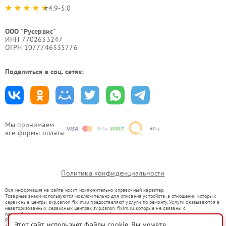
4.9-5.0
ООО "Русервис"
ИНН 7702633247
ОГРН 1077746335776
Поделиться в соц. сетях:
Мы принимаем
все формы оплаты
Политика конфиденциальности
Вся информация на сайте носит исключительно справочный характер.
Товарные знаки используются исключительно для описания устройств, в отношении которых
сервисные центры svp.canon-fixim.ru предоставляют услуги по ремонту. Услуги оказываются в
неавторизованных сервисных центрах svp.canon-fixim.ru, которые не связаны с
правообладателями товарных знаков или их официальными представителями.
Ремонт осуществляется для устройств, уже введенных в гражданский оборот в соответствии
Этот сайт использует файлы cookie. Вы можете