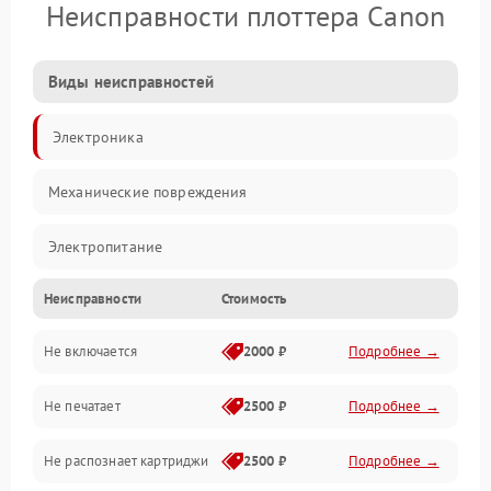
Неисправности плоттера Canon
Виды неисправностей
Электроника
Механические повреждения
Электропитание
Неисправности
Стоимость
Работа системы
Не включается
2000 ₽
Подробнее →
Механика
Не печатает
2500 ₽
Подробнее →
Оптика
Не распознает картриджи
2500 ₽
Подробнее →
Программное обеспечение