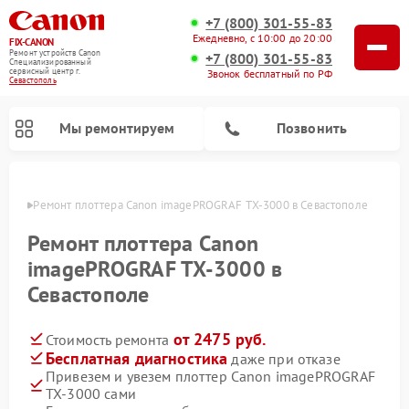
+7 (800) 301-55-83
Ежедневно, с 10:00 до 20:00
FIX-CANON
Ремонт устройств Canon
+7 (800) 301-55-83
Специализированный
cервисный центр г.
Звонок бесплатный по РФ
Севастополь
Мы ремонтируем
Позвонить
ополе
Ремонт плоттера Canon imagePROGRAF TX-3000 в Севастополе
Ремонт плоттера Canon
imagePROGRAF TX-3000 в
Севастополе
от 2475 руб.
Стоимость ремонта
Бесплатная диагностика
даже при отказе
Привезем и увезем плоттер Canon imagePROGRAF
Ремонт цифровых биноклей Canon
TX-3000 сами