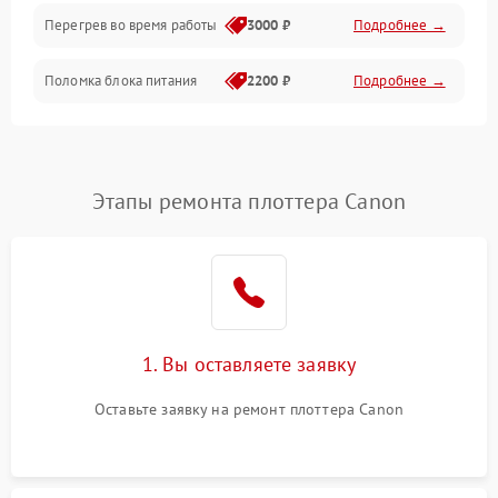
Перегрев во время работы
3000 ₽
Подробнее →
Корпус/Герметичность
Поломка блока питания
2200 ₽
Подробнее →
Интерфейсы
Электронные компоненты
Этапы ремонта плоттера Canon
1. Вы оставляете заявку
Оставьте заявку на ремонт плоттера Canon