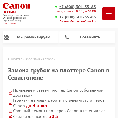
+7 (800) 301-55-83
Ежедневно, с 10:00 до 20:00
FIX-CANON
Ремонт устройств Canon
+7 (800) 301-55-83
Специализированный
cервисный центр г.
Звонок бесплатный по РФ
Севастополь
Мы ремонтируем
Позвонить
ополе
Плоттер Canon замена трубок
Замена трубок на плоттере Canon в
Севастополе
Привезем и увезем плоттер Canon собственной
доставкой
Гарантия на наши работы по ремонту плоттеров
до 3-х лет
Canon
Ремонт цифровых биноклей Canon
Срочный ремонт плоттеров Canon в течении часа
20%
Скидка для вас до