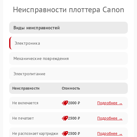
Неисправности плоттера Canon
Виды неисправностей
Электроника
Механические повреждения
Электропитание
Неисправности
Стоимость
Работа системы
Не включается
2000 ₽
Подробнее →
Механика
Не печатает
2500 ₽
Подробнее →
Оптика
Не распознает картриджи
2500 ₽
Подробнее →
Программное обеспечение