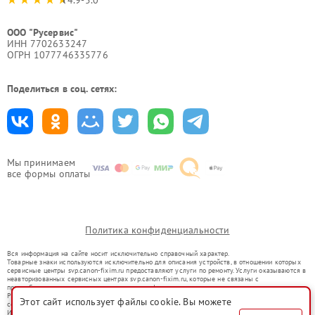
ООО "Русервис"
ИНН 7702633247
ОГРН 1077746335776
Поделиться в соц. сетях:
Мы принимаем
все формы оплаты
Политика конфиденциальности
Вся информация на сайте носит исключительно справочный характер.
Товарные знаки используются исключительно для описания устройств, в отношении которых
сервисные центры svp.canon-fixim.ru предоставляют услуги по ремонту. Услуги оказываются в
неавторизованных сервисных центрах svp.canon-fixim.ru, которые не связаны с
правообладателями товарных знаков или их официальными представителями.
Ремонт осуществляется для устройств, уже введенных в гражданский оборот в соответствии
Этот сайт использует файлы cookie. Вы можете
со статьей 1487 ГК РФ.
Использование товарных знаков не преследует цели индивидуализации услуг или введения