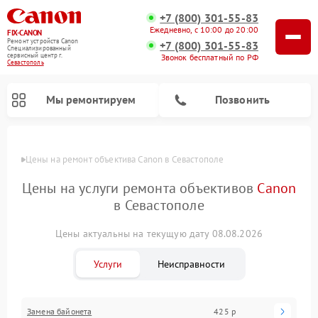
+7 (800) 301-55-83
Ежедневно, с 10:00 до 20:00
FIX-CANON
Ремонт устройств Canon
+7 (800) 301-55-83
Специализированный
cервисный центр г.
Звонок бесплатный по РФ
Севастополь
Мы ремонтируем
Позвонить
Цены
Цены на ремонт объектива Canon в Севастополе
Цены на услуги ремонта объективов
Canon
в Севастополе
Цены актуальны на текущую дату 08.08.2026
Услуги
Неисправности
Ремонт цифровых биноклей Canon
Замена байонета
425 р