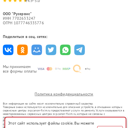
4.9-5.0
ООО "Русервис"
ИНН 7702633247
ОГРН 1077746335776
Поделиться в соц. сетях:
Мы принимаем
все формы оплаты
Политика конфиденциальности
Вся информация на сайте носит исключительно справочный характер.
Товарные знаки используются исключительно для описания устройств, в отношении которых
сервисные центры svp.canon-fixim.ru предоставляют услуги по ремонту. Услуги оказываются в
неавторизованных сервисных центрах svp.canon-fixim.ru, которые не связаны с
правообладателями товарных знаков или их официальными представителями.
Ремонт осуществляется для устройств, уже введенных в гражданский оборот в соответствии
Этот сайт использует файлы cookie. Вы можете
со статьей 1487 ГК РФ.
Использование товарных знаков не преследует цели индивидуализации услуг или введения