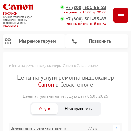
+7 (800) 301-55-83
Ежедневно, с 10:00 до 20:00
FIX-CANON
Ремонт устройств Canon
+7 (800) 301-55-83
Специализированный
cервисный центр г.
Звонок бесплатный по РФ
Севастополь
Мы ремонтируем
Позвонить
Цены
Цены на ремонт видеокамеры Canon в Севастополе
Цены на услуги ремонта видеокамер
Canon
в Севастополе
Цены актуальны на текущую дату 06.08.2026
Услуги
Неисправности
Ремонт цифровых биноклей Canon
Замена платы отсека карты памяти
775 р