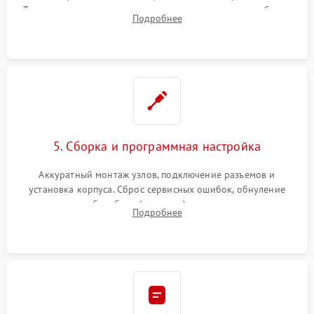
Тщательная очистка тракта печати, контактов и линз блока
Подробнее
лазера (LSU) от просыпанного тонера и пыли.
5. Сборка и программная настройка
Аккуратный монтаж узлов, подключение разъемов и
установка корпуса. Сброс сервисных ошибок, обнуление
счетчиков абсорбера (памперса) или узла переноса,
Подробнее
обновление прошивки и программная калибровка аппарата.