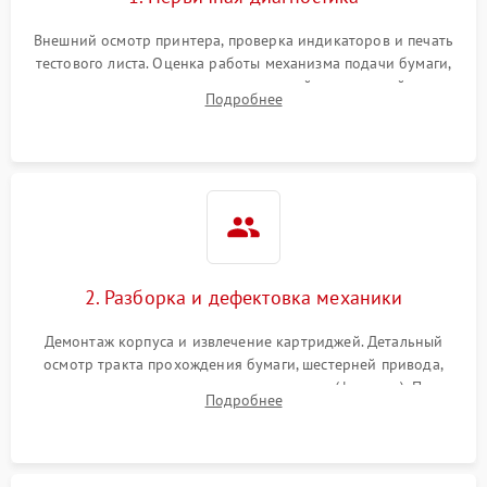
Внешний осмотр принтера, проверка индикаторов и печать
тестового листа. Оценка работы механизма подачи бумаги,
выявление посторонних шумов, замятий и первичный анализ
Подробнее
дефектов печати (полосы, фон, пробелы).
2. Разборка и дефектовка механики
Демонтаж корпуса и извлечение картриджей. Детальный
осмотр тракта прохождения бумаги, шестерней привода,
роликов захвата и узла термозакрепления (фьюзера). Поиск
Подробнее
физического износа и повреждений деталей.