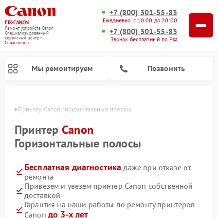
+7 (800) 301-55-83
Ежедневно, с 10:00 до 20:00
FIX-CANON
Ремонт устройств Canon
+7 (800) 301-55-83
Специализированный
cервисный центр г.
Звонок бесплатный по РФ
Севастополь
Мы ремонтируем
Позвонить
ополе
Принтер Canon горизонтальные полосы
Принтер
Canon
Горизонтальные полосы
Бесплатная диагностика
даже при отказе от
ремонта
Привезем и увезем принтер Canon собственной
доставкой
Ремонт цифровых биноклей Canon
Гарантия на наши работы по ремонту принтеров
до 3-х лет
Canon