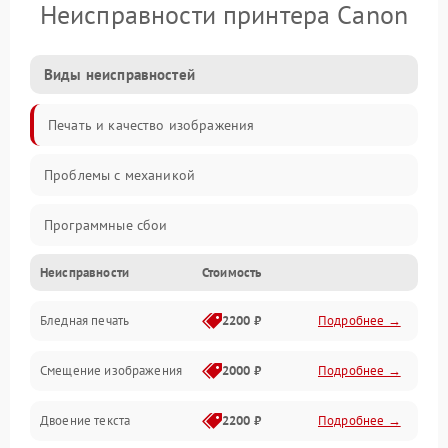
Неисправности принтера Canon
Виды неисправностей
Печать и качество изображения
Проблемы с механикой
Программные сбои
Неисправности
Стоимость
Программные ошибки
Бледная печать
2200 ₽
Подробнее →
Картриджи и расходники
Смещение изображения
2000 ₽
Подробнее →
Механика и узлы
Двоение текста
2200 ₽
Подробнее →
Подключение и интерфейсы