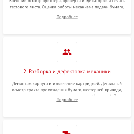
Внешний осмотр принтера, проверка индикаторов и печать
тестового листа. Оценка работы механизма подачи бумаги,
выявление посторонних шумов, замятий и первичный анализ
Подробнее
дефектов печати (полосы, фон, пробелы).
2. Разборка и дефектовка механики
Демонтаж корпуса и извлечение картриджей. Детальный
осмотр тракта прохождения бумаги, шестерней привода,
роликов захвата и узла термозакрепления (фьюзера). Поиск
Подробнее
физического износа и повреждений деталей.