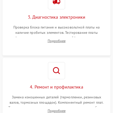
3. Диагностика электроники
Проверка блока питания и высоковольтной платы на
наличие пробитых элементов. Тестирование платы
форматирования, целостности шлейфов, контактов
Подробнее
картриджа и оптопар (датчиков прохождения и наличия
бумаги).
4. Ремонт и профилактика
Замена изношенных деталей (термопленки, резиновых
валов, тормозных площадок). Компонентный ремонт плат.
Тщательная очистка тракта печати, контактов и линз блока
Подробнее
лазера (LSU) от просыпанного тонера и пыли.