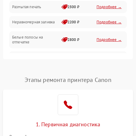
Размытая печать
2500 ₽
Подробнее →
Панель управления и индикация
Неравномерная заливка
2200 ₽
Подробнее →
Режим работы
Белые полосы на
Питание и запуск
2800 ₽
Подробнее →
отпечатке
Изображение
Чёрный фон на листе
3000 ₽
Подробнее →
Перекос изображения
2000 ₽
Подробнее →
Этапы ремонта принтера Canon
1. Первичная диагностика