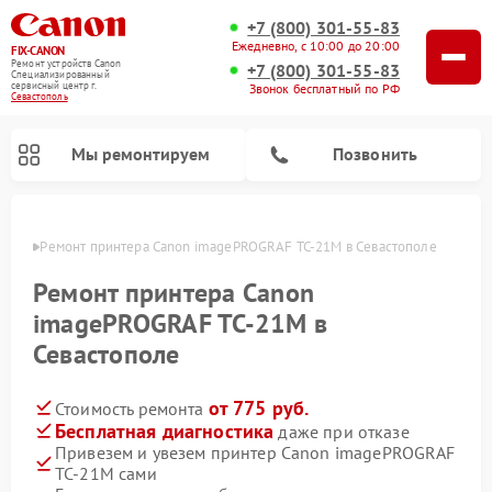
+7 (800) 301-55-83
Ежедневно, с 10:00 до 20:00
FIX-CANON
Ремонт устройств Canon
+7 (800) 301-55-83
Специализированный
cервисный центр г.
Звонок бесплатный по РФ
Севастополь
Мы ремонтируем
Позвонить
ополе
Ремонт принтера Canon imagePROGRAF TC‑21M в Севастополе
Ремонт принтера Canon
imagePROGRAF TC‑21M в
Севастополе
от 775 руб.
Стоимость ремонта
Бесплатная диагностика
даже при отказе
Привезем и увезем принтер Canon imagePROGRAF
Ремонт цифровых биноклей Canon
TC‑21M сами