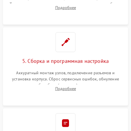
Тщательная очистка тракта печати, контактов и линз блока
Подробнее
лазера (LSU) от просыпанного тонера и пыли.
5. Сборка и программная настройка
Аккуратный монтаж узлов, подключение разъемов и
установка корпуса. Сброс сервисных ошибок, обнуление
счетчиков абсорбера (памперса) или узла переноса,
Подробнее
обновление прошивки и программная калибровка аппарата.