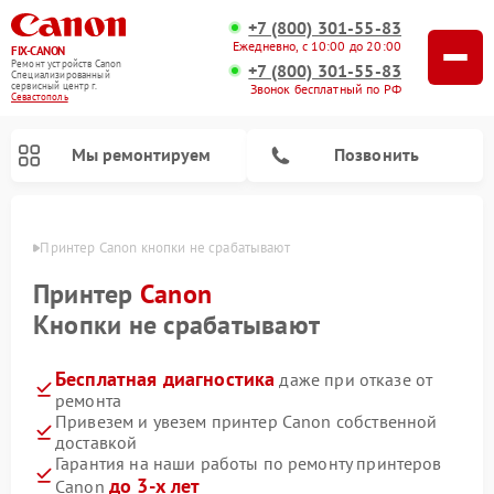
+7 (800) 301-55-83
Ежедневно, с 10:00 до 20:00
FIX-CANON
Ремонт устройств Canon
+7 (800) 301-55-83
Специализированный
cервисный центр г.
Звонок бесплатный по РФ
Севастополь
Мы ремонтируем
Позвонить
ополе
Принтер Canon кнопки не срабатывают
Принтер
Canon
Кнопки не срабатывают
Бесплатная диагностика
даже при отказе от
ремонта
Привезем и увезем принтер Canon собственной
доставкой
Ремонт цифровых биноклей Canon
Гарантия на наши работы по ремонту принтеров
до 3-х лет
Canon