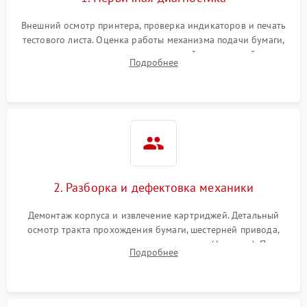
Внешний осмотр принтера, проверка индикаторов и печать
тестового листа. Оценка работы механизма подачи бумаги,
выявление посторонних шумов, замятий и первичный анализ
Подробнее
дефектов печати (полосы, фон, пробелы).
2. Разборка и дефектовка механики
Демонтаж корпуса и извлечение картриджей. Детальный
осмотр тракта прохождения бумаги, шестерней привода,
роликов захвата и узла термозакрепления (фьюзера). Поиск
Подробнее
физического износа и повреждений деталей.