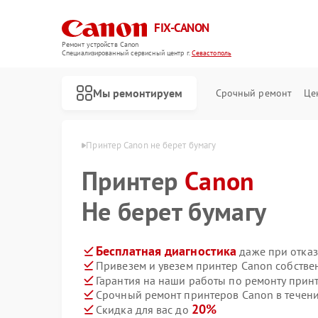
FIX-CANON
Ремонт устройств Canon
Специализированный cервисный центр г.
Севастополь
Мы ремонтируем
Срочный ремонт
Це
Canon в Севастополе
Принтер Canon не берет бумагу
Принтер
Canon
Не берет бумагу
Бесплатная диагностика
даже при отказ
Привезем и увезем принтер Canon собстве
Гарантия на наши работы по ремонту прин
Срочный ремонт принтеров Canon в течени
20%
Скидка для вас до
Ремонт цифровых биноклей Canon