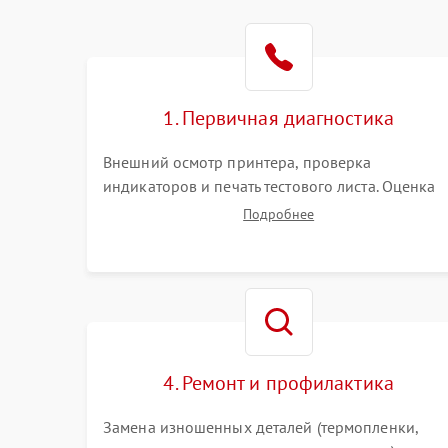
1. Первичная диагностика
Внешний осмотр принтера, проверка
индикаторов и печать тестового листа. Оценка
работы механизма подачи бумаги, выявление
Подробнее
посторонних шумов, замятий и первичный
анализ дефектов печати (полосы, фон, пробелы)
4. Ремонт и профилактика
Замена изношенных деталей (термопленки,