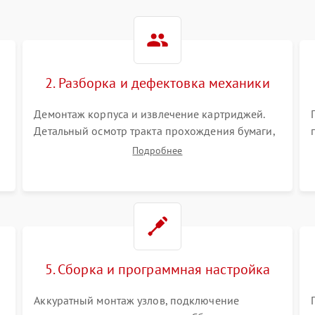
2. Разборка и дефектовка механики
Демонтаж корпуса и извлечение картриджей.
Детальный осмотр тракта прохождения бумаги,
шестерней привода, роликов захвата и узла
Подробнее
термозакрепления (фьюзера). Поиск
.
физического износа и повреждений деталей.
5. Сборка и программная настройка
Аккуратный монтаж узлов, подключение