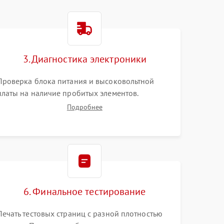
3. Диагностика электроники
Проверка блока питания и высоковольтной
платы на наличие пробитых элементов.
Тестирование платы форматирования,
Подробнее
целостности шлейфов, контактов картриджа и
оптопар (датчиков прохождения и наличия
бумаги).
6. Финальное тестирование
Печать тестовых страниц с разной плотностью