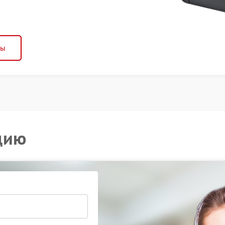
ны
цию