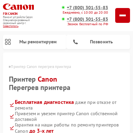
+7 (800) 301-55-83
Ежедневно, с 10:00 до 20:00
FIX-CANON
Ремонт устройств Canon
+7 (800) 301-55-83
Специализированный
cервисный центр г.
Звонок бесплатный по РФ
Севастополь
Мы ремонтируем
Позвонить
ополе
Принтер Canon перегрев принтера
Принтер
Canon
Перегрев принтера
Бесплатная диагностика
даже при отказе от
ремонта
Привезем и увезем принтер Canon собственной
доставкой
Ремонт цифровых биноклей Canon
Гарантия на наши работы по ремонту принтеров
до 3-х лет
Canon