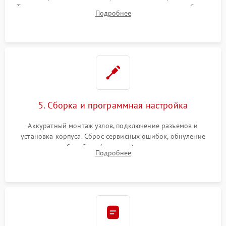
Тщательная очистка тракта печати, контактов и линз блока
Подробнее
лазера (LSU) от просыпанного тонера и пыли.
5. Сборка и программная настройка
Аккуратный монтаж узлов, подключение разъемов и
установка корпуса. Сброс сервисных ошибок, обнуление
счетчиков абсорбера (памперса) или узла переноса,
Подробнее
обновление прошивки и программная калибровка аппарата.