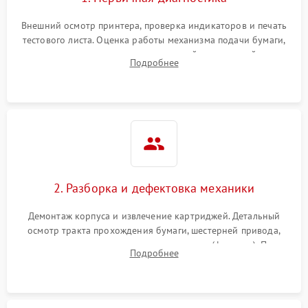
Внешний осмотр принтера, проверка индикаторов и печать
тестового листа. Оценка работы механизма подачи бумаги,
выявление посторонних шумов, замятий и первичный анализ
Подробнее
дефектов печати (полосы, фон, пробелы).
2. Разборка и дефектовка механики
Демонтаж корпуса и извлечение картриджей. Детальный
осмотр тракта прохождения бумаги, шестерней привода,
роликов захвата и узла термозакрепления (фьюзера). Поиск
Подробнее
физического износа и повреждений деталей.