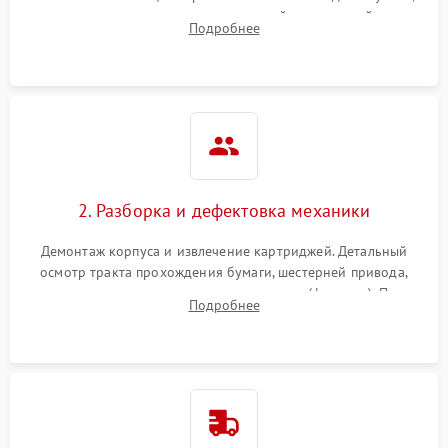
выявление посторонних шумов, замятий и первичный анализ
Подробнее
дефектов печати (полосы, фон, пробелы).
2. Разборка и дефектовка механики
Демонтаж корпуса и извлечение картриджей. Детальный
осмотр тракта прохождения бумаги, шестерней привода,
роликов захвата и узла термозакрепления (фьюзера). Поиск
Подробнее
физического износа и повреждений деталей.