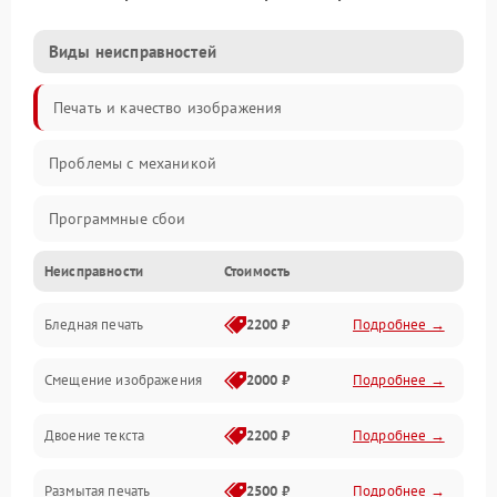
Виды неисправностей
Печать и качество изображения
Проблемы с механикой
Программные сбои
Неисправности
Стоимость
Программные ошибки
Бледная печать
2200 ₽
Подробнее →
Картриджи и расходники
Смещение изображения
2000 ₽
Подробнее →
Механика и узлы
Двоение текста
2200 ₽
Подробнее →
Подключение и интерфейсы
Размытая печать
2500 ₽
Подробнее →
Панель управления и индикация