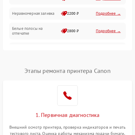
Неравномерная заливка
2200 ₽
Подробнее →
Режим работы
Белые полосы на
Питание и запуск
2800 ₽
Подробнее →
отпечатке
Изображение
Чёрный фон на листе
3000 ₽
Подробнее →
Перекос изображения
2000 ₽
Подробнее →
Этапы ремонта принтера Canon
1. Первичная диагностика
Внешний осмотр принтера, проверка индикаторов и печать
тестового листа. Оценка работы механизма подачи бумаги,