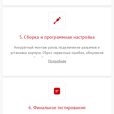
5. Сборка и программная настройка
Аккуратный монтаж узлов, подключение разъемов и
установка корпуса. Сброс сервисных ошибок, обнуление
счетчиков абсорбера (памперса) или узла переноса,
Подробнее
обновление прошивки и программная калибровка аппарата.
6. Финальное тестирование