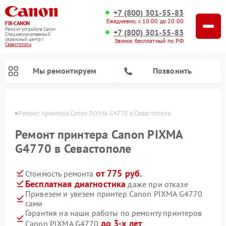
+7 (800) 301-55-83
Ежедневно, с 10:00 до 20:00
FIX-CANON
Ремонт устройств Canon
+7 (800) 301-55-83
Специализированный
cервисный центр г.
Звонок бесплатный по РФ
Севастополь
Мы ремонтируем
Позвонить
ополе
Ремонт принтера Canon PIXMA G4770 в Севастополе
Ремонт принтера Canon PIXMA
G4770 в Севастополе
от 775 руб.
Стоимость ремонта
Бесплатная диагностика
даже при отказе
Привезем и увезем принтер Canon PIXMA G4770
сами
Ремонт цифровых биноклей Canon
Гарантия на наши работы по ремонту принтеров
до 3-х лет
Canon PIXMA G4770