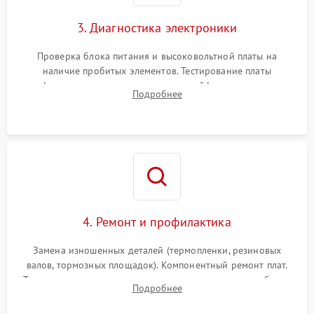
3. Диагностика электроники
Проверка блока питания и высоковольтной платы на
наличие пробитых элементов. Тестирование платы
форматирования, целостности шлейфов, контактов
Подробнее
картриджа и оптопар (датчиков прохождения и наличия
бумаги).
4. Ремонт и профилактика
Замена изношенных деталей (термопленки, резиновых
валов, тормозных площадок). Компонентный ремонт плат.
Тщательная очистка тракта печати, контактов и линз блока
Подробнее
лазера (LSU) от просыпанного тонера и пыли.