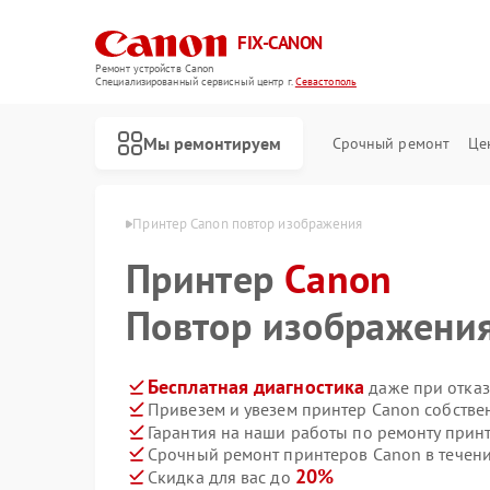
FIX-CANON
Ремонт устройств Canon
Специализированный cервисный центр г.
Севастополь
Мы ремонтируем
Срочный ремонт
Це
Canon в Севастополе
Принтер Canon повтор изображения
Принтер
Canon
Повтор изображени
Бесплатная диагностика
даже при отказ
Привезем и увезем принтер Canon собстве
Гарантия на наши работы по ремонту прин
Срочный ремонт принтеров Canon в течени
20%
Скидка для вас до
Ремонт цифровых биноклей Canon