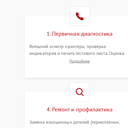
1. Первичная диагностика
Внешний осмотр принтера, проверка
индикаторов и печать тестового листа. Оценка
работы механизма подачи бумаги, выявление
Подробнее
посторонних шумов, замятий и первичный
анализ дефектов печати (полосы, фон, пробелы)
4. Ремонт и профилактика
Замена изношенных деталей (термопленки,