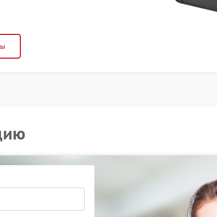
ны
цию