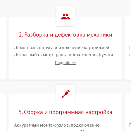
2. Разборка и дефектовка механики
Демонтаж корпуса и извлечение картриджей.
Детальный осмотр тракта прохождения бумаги,
шестерней привода, роликов захвата и узла
Подробнее
термозакрепления (фьюзера). Поиск
.
физического износа и повреждений деталей.
5. Сборка и программная настройка
Аккуратный монтаж узлов, подключение