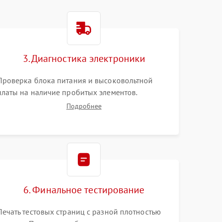
3. Диагностика электроники
Проверка блока питания и высоковольтной
платы на наличие пробитых элементов.
Тестирование платы форматирования,
Подробнее
целостности шлейфов, контактов картриджа и
оптопар (датчиков прохождения и наличия
бумаги).
6. Финальное тестирование
Печать тестовых страниц с разной плотностью