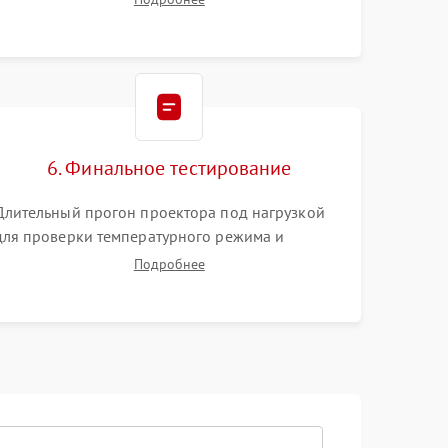
Тестирование DMD-чипа, датчиков температуры
и оптопар с помощью мультиметра и
осциллографа.
6. Финальное тестирование
Длительный прогон проектора под нагрузкой
для проверки температурного режима и
отсутствия перегрева. Оценка фокуса,
Подробнее
контрастности и цветопередачи на тестовых
таблицах. Проверка работы всех видеовходов и
кнопок управления.