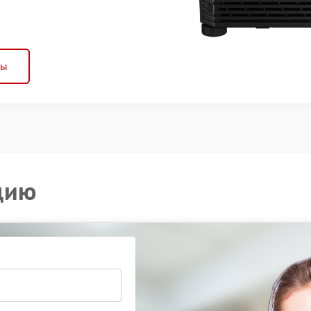
ны
цию