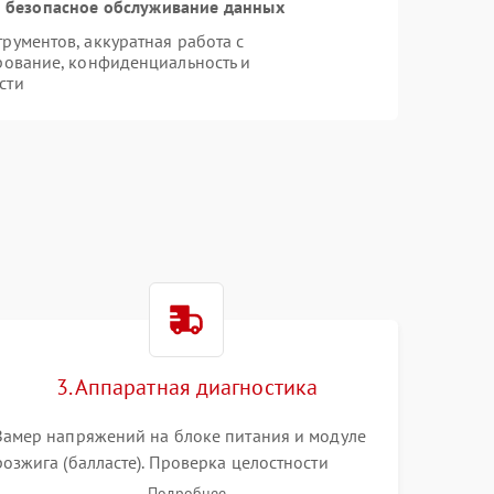
 безопасное обслуживание данных
ументов, аккуратная работа с
рование, конфиденциальность и
сти
3. Аппаратная диагностика
Замер напряжений на блоке питания и модуле
розжига (балласте). Проверка целостности
цветового колеса (DLP) или поляризаторов (LCD).
Подробнее