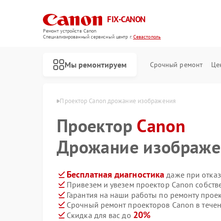
FIX-CANON
Ремонт устройств Canon
Специализированный cервисный центр г.
Севастополь
Мы ремонтируем
Срочный ремонт
Це
Canon в Севастополе
Проектор Canon дрожание изображения
Проектор
Canon
Дрожание изображе
Бесплатная диагностика
даже при отказ
Привезем и увезем проектор Canon собств
Гарантия на наши работы по ремонту прое
Срочный ремонт проекторов Canon в течен
20%
Скидка для вас до
Ремонт цифровых биноклей Canon