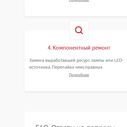
(точки, пятна). Проверка работы системы
охлаждения по уровню шума вентиляторов.
4. Компонентный ремонт
Замена выработавшей ресурс лампы или LED-
источника. Перепайка неисправных
компонентов на платах. Замена DMD-чипа при
Подробнее
битых пикселях, установка нового цветового
колеса или восстановление сгоревших
поляризационных пленок.