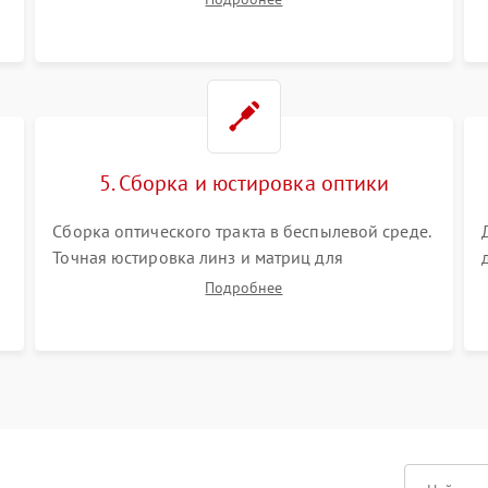
Визуальный осмотр блока питания, балласта
лампы и материнской платы на наличие
прогаров или вздутых элементов.
5. Сборка и юстировка оптики
Сборка оптического тракта в беспылевой среде.
Точная юстировка линз и матриц для
правильного сведения цветов и устранения
Подробнее
размытия. Надежное подключение всех
шлейфов, установка датчиков и закрытие
корпуса устройства.