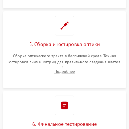
пленок.
5. Сборка и юстировка оптики
Сборка оптического тракта в беспылевой среде. Точная
юстировка линз и матриц для правильного сведения цветов
и устранения размытия. Надежное подключение всех
Подробнее
шлейфов, установка датчиков и закрытие корпуса
устройства.
6. Финальное тестирование