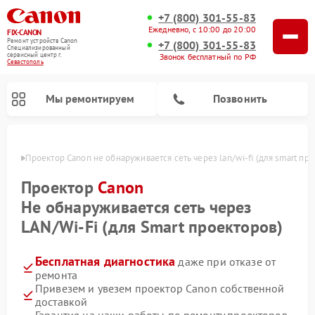
+7 (800) 301-55-83
Ежедневно, с 10:00 до 20:00
FIX-CANON
Ремонт устройств Canon
+7 (800) 301-55-83
Специализированный
cервисный центр г.
Звонок бесплатный по РФ
Севастополь
Мы ремонтируем
Позвонить
ополе
Проектор Canon не обнаруживается сеть через lan/wi-fi (для smart пр
Проектор
Canon
Не обнаруживается сеть через
LAN/Wi-Fi (для Smart проекторов)
Бесплатная диагностика
даже при отказе от
ремонта
Привезем и увезем проектор Canon собственной
Ремонт цифровых биноклей Canon
доставкой
Гарантия на наши работы по ремонту проекторов