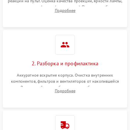
реакции на пульт. Оценка качества проекции, яркости лампы,
наличия артефактов (точки, пятна). Проверка работы
Подробнее
системы охлаждения по уровню шума вентиляторов.
2. Разборка и профилактика
Аккуратное вскрытие корпуса. Очистка внутренних
компонентов, фильтров и вентиляторов от накопившейся
пыли. Визуальный осмотр блока питания, балласта лампы и
Подробнее
материнской платы на наличие прогаров или вздутых
элементов.