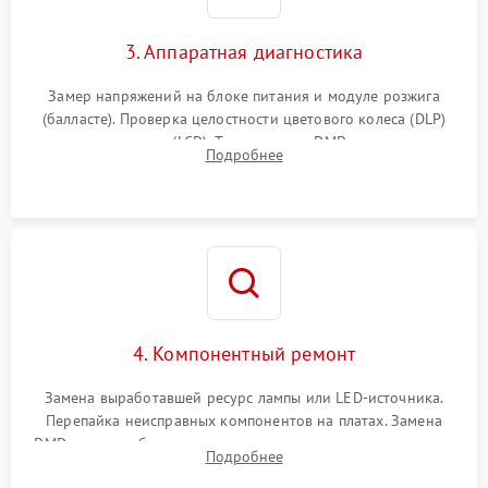
3. Аппаратная диагностика
Замер напряжений на блоке питания и модуле розжига
(балласте). Проверка целостности цветового колеса (DLP)
или поляризаторов (LCD). Тестирование DMD-чипа, датчиков
Подробнее
температуры и оптопар с помощью мультиметра и
осциллографа.
4. Компонентный ремонт
Замена выработавшей ресурс лампы или LED-источника.
Перепайка неисправных компонентов на платах. Замена
DMD-чипа при битых пикселях, установка нового цветового
Подробнее
колеса или восстановление сгоревших поляризационных