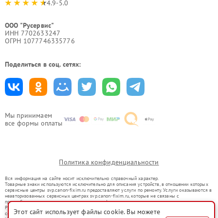
4.9-5.0
ООО "Русервис"
ИНН 7702633247
ОГРН 1077746335776
Поделиться в соц. сетях:
Мы принимаем
все формы оплаты
Политика конфиденциальности
Вся информация на сайте носит исключительно справочный характер.
Товарные знаки используются исключительно для описания устройств, в отношении которых
сервисные центры svp.canon-fixim.ru предоставляют услуги по ремонту. Услуги оказываются в
неавторизованных сервисных центрах svp.canon-fixim.ru, которые не связаны с
правообладателями товарных знаков или их официальными представителями.
Ремонт осуществляется для устройств, уже введенных в гражданский оборот в соответствии
Этот сайт использует файлы cookie. Вы можете
со статьей 1487 ГК РФ.