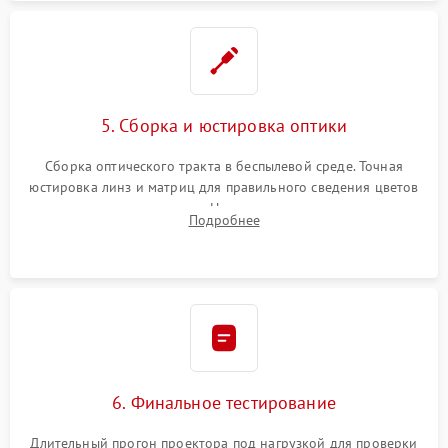
5. Сборка и юстировка оптики
Сборка оптического тракта в беспылевой среде. Точная
юстировка линз и матриц для правильного сведения цветов
и устранения размытия. Надежное подключение всех
Подробнее
шлейфов, установка датчиков и закрытие корпуса
устройства.
6. Финальное тестирование
Длительный прогон проектора под нагрузкой для проверки