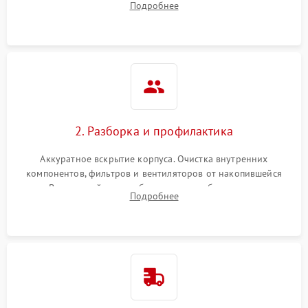
Подробнее
системы охлаждения по уровню шума вентиляторов.
2. Разборка и профилактика
Аккуратное вскрытие корпуса. Очистка внутренних
компонентов, фильтров и вентиляторов от накопившейся
пыли. Визуальный осмотр блока питания, балласта лампы и
Подробнее
материнской платы на наличие прогаров или вздутых
элементов.