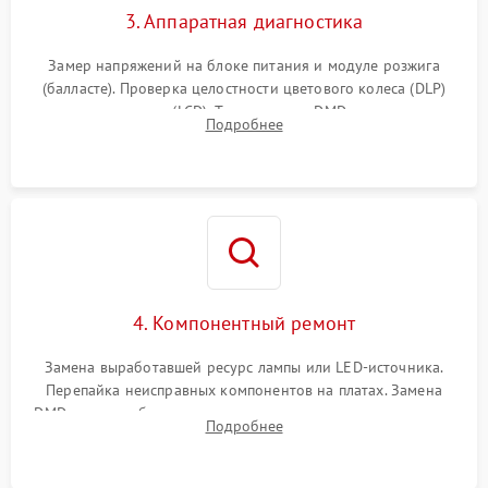
3. Аппаратная диагностика
Замер напряжений на блоке питания и модуле розжига
(балласте). Проверка целостности цветового колеса (DLP)
или поляризаторов (LCD). Тестирование DMD-чипа, датчиков
Подробнее
температуры и оптопар с помощью мультиметра и
осциллографа.
4. Компонентный ремонт
Замена выработавшей ресурс лампы или LED-источника.
Перепайка неисправных компонентов на платах. Замена
DMD-чипа при битых пикселях, установка нового цветового
Подробнее
колеса или восстановление сгоревших поляризационных
пленок.