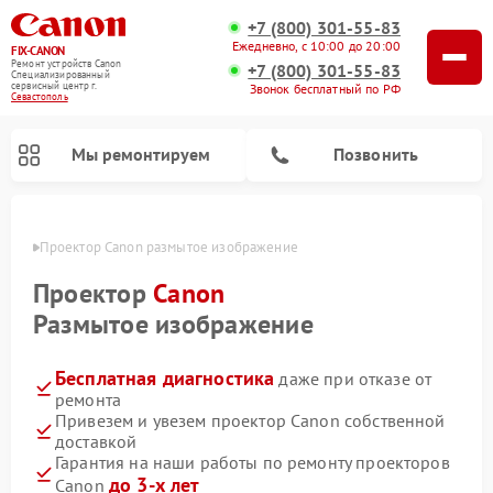
+7 (800) 301-55-83
Ежедневно, с 10:00 до 20:00
FIX-CANON
Ремонт устройств Canon
+7 (800) 301-55-83
Специализированный
cервисный центр г.
Звонок бесплатный по РФ
Севастополь
Мы ремонтируем
Позвонить
ополе
Проектор Canon размытое изображение
Проектор
Canon
Размытое изображение
Бесплатная диагностика
даже при отказе от
ремонта
Привезем и увезем проектор Canon собственной
доставкой
Ремонт цифровых биноклей Canon
Гарантия на наши работы по ремонту проекторов
до 3-х лет
Canon