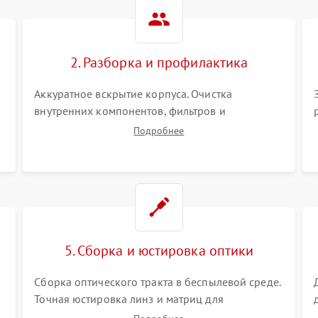
Не работает автоматическая
80 мин
1 год
коррекция трапеции (Keystone)
2. Разборка и профилактика
Проблемы с масштабированием
80 мин
1 год
изображения
Аккуратное вскрытие корпуса. Очистка
внутренних компонентов, фильтров и
вентиляторов от накопившейся пыли.
Подробнее
Визуальный осмотр блока питания, балласта
лампы и материнской платы на наличие
прогаров или вздутых элементов.
5. Сборка и юстировка оптики
Сборка оптического тракта в беспылевой среде.
Точная юстировка линз и матриц для
правильного сведения цветов и устранения