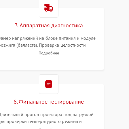
3000 ₽
Подробнее →
3. Аппаратная диагностика
3500 ₽
Подробнее →
Замер напряжений на блоке питания и модуле
розжига (балласте). Проверка целостности
цветового колеса (DLP) или поляризаторов (LCD).
Подробнее
Тестирование DMD-чипа, датчиков температуры
и оптопар с помощью мультиметра и
осциллографа.
6. Финальное тестирование
Длительный прогон проектора под нагрузкой
для проверки температурного режима и
отсутствия перегрева. Оценка фокуса,