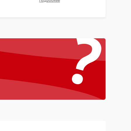
Подробнее
контрастности и цветопередачи на тестовых
таблицах. Проверка работы всех видеовходов и
?
кнопок управления.