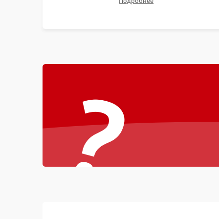
Подробнее
битых пикселях, установка нового цветового
колеса или восстановление сгоревших
поляризационных пленок.
?