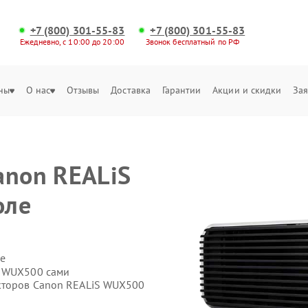
+7 (800) 301-55-83
+7 (800) 301-55-83
Ежедневно, с 10:00 до 20:00
Звонок бесплатный по РФ
ны
О нас
Отзывы
Доставка
Гарантии
Акции и скидки
Зая
anon REALiS
оле
е
S WUX500 сами
екторов Canon REALiS WUX500