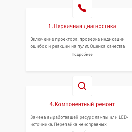
1. Первичная диагностика
Включение проектора, проверка индикации
ошибок и реакции на пульт. Оценка качества
проекции, яркости лампы, наличия артефактов
Подробнее
(точки, пятна). Проверка работы системы
охлаждения по уровню шума вентиляторов.
4. Компонентный ремонт
Замена выработавшей ресурс лампы или LED-
источника. Перепайка неисправных
компонентов на платах. Замена DMD-чипа при