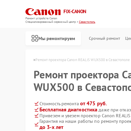
FIX-CANON
Ремонт устройств Canon
Специализированный cервисный центр г.
Севастополь
Мы ремонтируем
Срочный ремонт
Це
Canon в Севастополе
Ремонт проектора Canon REALiS WUX500 в Севастополе
Ремонт проектора C
WUX500 в Севастоп
от 475 руб.
Стоимость ремонта
Бесплатная диагностика
даже при отказ
Привезем и увезем проектор Canon REALi
Гарантия на наши работы по ремонту про
до 3-х лет
Ремонт цифровых биноклей Canon