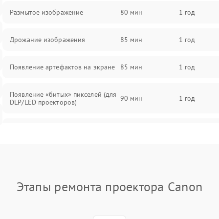
Размытое изображение
80 мин
1 год
Дрожание изображения
85 мин
1 год
Появление артефактов на экране
85 мин
1 год
Появление «битых» пикселей (для
90 мин
1 год
DLP/LED проекторов)
Залипание изображения (image
85 мин
1 год
retention)
Нестабильная яркость или
80 мин
1 год
контраст
Этапы ремонта проектора Canon
Неравномерная подсветка экрана
85 мин
1 год