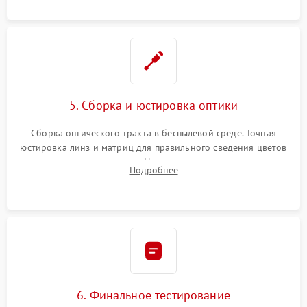
пленок.
5. Сборка и юстировка оптики
Сборка оптического тракта в беспылевой среде. Точная
юстировка линз и матриц для правильного сведения цветов
и устранения размытия. Надежное подключение всех
Подробнее
шлейфов, установка датчиков и закрытие корпуса
устройства.
6. Финальное тестирование