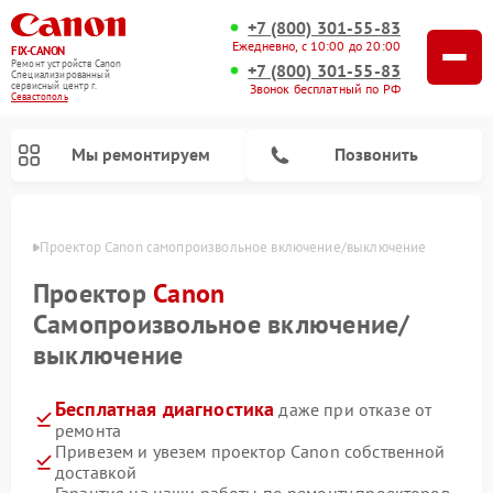
+7 (800) 301-55-83
Ежедневно, с 10:00 до 20:00
FIX-CANON
Ремонт устройств Canon
+7 (800) 301-55-83
Специализированный
cервисный центр г.
Звонок бесплатный по РФ
Севастополь
Мы ремонтируем
Позвонить
ополе
Проектор Canon самопроизвольное включение/выключение
Проектор
Canon
Самопроизвольное включение/
выключение
Бесплатная диагностика
даже при отказе от
ремонта
Привезем и увезем проектор Canon собственной
Ремонт цифровых биноклей Canon
доставкой
Гарантия на наши работы по ремонту проекторов