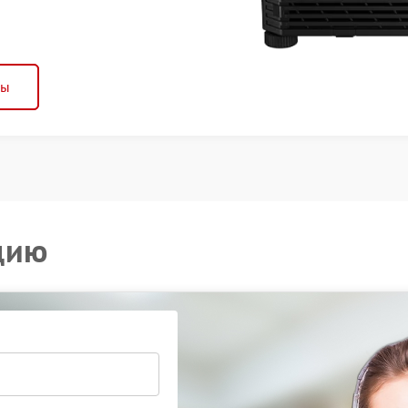
ны
цию