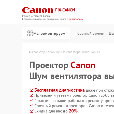
FIX-CANON
Ремонт устройств Canon
Специализированный cервисный центр г.
Севастополь
Мы ремонтируем
Срочный ремонт
Це
Canon в Севастополе
Проектор Canon шум вентилятора выше нормы
Проектор
Canon
Шум вентилятора в
Бесплатная диагностика
даже при отказ
Привезем и увезем проектор Canon собств
Гарантия на наши работы по ремонту прое
Срочный ремонт проекторов Canon в течен
20%
Скидка для вас до
Ремонт цифровых биноклей Canon