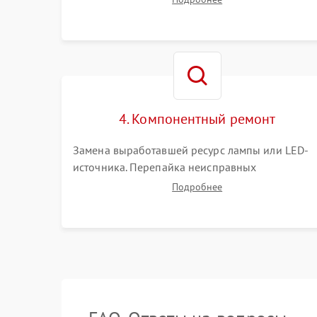
(точки, пятна). Проверка работы системы
охлаждения по уровню шума вентиляторов.
4. Компонентный ремонт
Замена выработавшей ресурс лампы или LED-
источника. Перепайка неисправных
компонентов на платах. Замена DMD-чипа при
Подробнее
битых пикселях, установка нового цветового
колеса или восстановление сгоревших
поляризационных пленок.