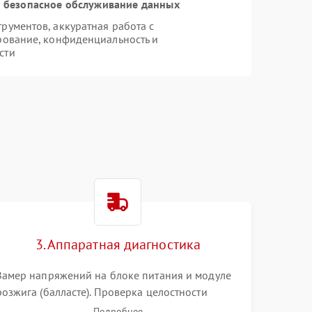
 безопасное обслуживание данных
ументов, аккуратная работа с
рование, конфиденциальность и
сти
3. Аппаратная диагностика
Замер напряжений на блоке питания и модуле
розжига (балласте). Проверка целостности
цветового колеса (DLP) или поляризаторов (LCD).
Подробнее