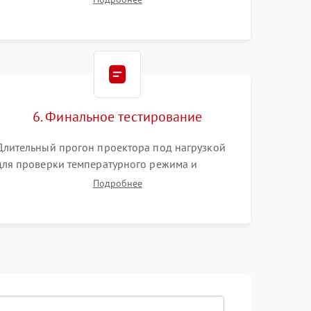
Тестирование DMD-чипа, датчиков температуры
и оптопар с помощью мультиметра и
осциллографа.
6. Финальное тестирование
Длительный прогон проектора под нагрузкой
для проверки температурного режима и
отсутствия перегрева. Оценка фокуса,
Подробнее
контрастности и цветопередачи на тестовых
таблицах. Проверка работы всех видеовходов и
кнопок управления.