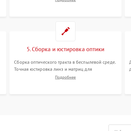
Визуальный осмотр блока питания, балласта
лампы и материнской платы на наличие
прогаров или вздутых элементов.
5. Сборка и юстировка оптики
Сборка оптического тракта в беспылевой среде.
Точная юстировка линз и матриц для
правильного сведения цветов и устранения
Подробнее
размытия. Надежное подключение всех
шлейфов, установка датчиков и закрытие
корпуса устройства.