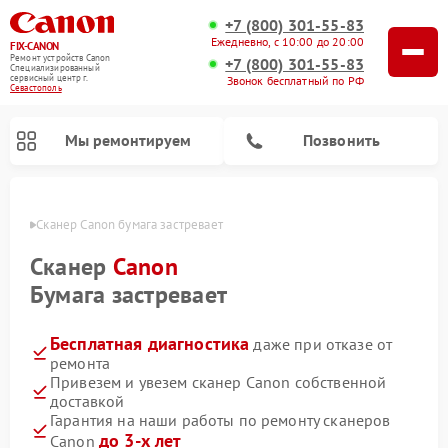
+7 (800) 301-55-83
Ежедневно, с 10:00 до 20:00
FIX-CANON
Ремонт устройств Canon
+7 (800) 301-55-83
Специализированный
cервисный центр г.
Звонок бесплатный по РФ
Севастополь
Мы ремонтируем
Позвонить
ополе
Сканер Canon бумага застревает
Сканер
Canon
Бумага застревает
Бесплатная диагностика
даже при отказе от
ремонта
Привезем и увезем сканер Canon собственной
доставкой
Ремонт цифровых биноклей Canon
Гарантия на наши работы по ремонту сканеров
до 3-х лет
Canon