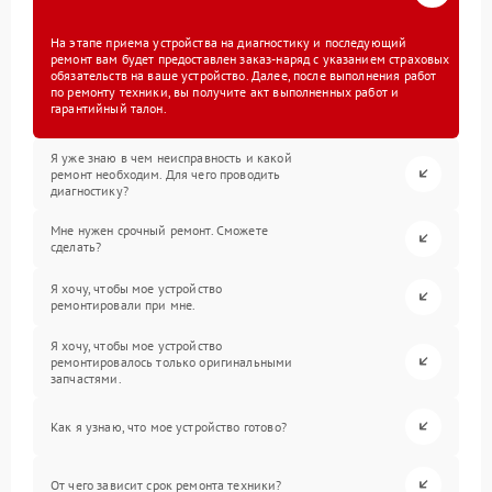
На этапе приема устройства на диагностику и последующий
ремонт вам будет предоставлен заказ-наряд с указанием страховых
обязательств на ваше устройство. Далее, после выполнения работ
по ремонту техники, вы получите акт выполненных работ и
гарантийный талон.
Я уже знаю в чем неисправность и какой
ремонт необходим. Для чего проводить
диагностику?
Мне нужен срочный ремонт. Сможете
сделать?
Я хочу, чтобы мое устройство
ремонтировали при мне.
Я хочу, чтобы мое устройство
ремонтировалось только оригинальными
запчастями.
Как я узнаю, что мое устройство готово?
От чего зависит срок ремонта техники?