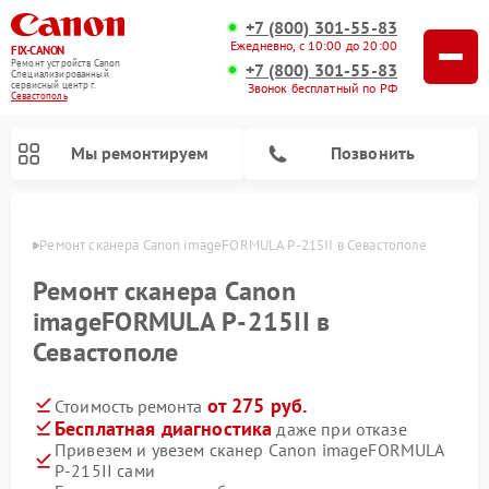
+7 (800) 301-55-83
Ежедневно, с 10:00 до 20:00
FIX-CANON
Ремонт устройств Canon
+7 (800) 301-55-83
Специализированный
cервисный центр г.
Звонок бесплатный по РФ
Севастополь
Мы ремонтируем
Позвонить
ополе
Ремонт сканера Canon imageFORMULA P‑215II в Севастополе
Ремонт сканера Canon
imageFORMULA P‑215II в
Севастополе
от 275 руб.
Стоимость ремонта
Бесплатная диагностика
даже при отказе
Привезем и увезем сканер Canon imageFORMULA
Ремонт цифровых биноклей Canon
P‑215II сами