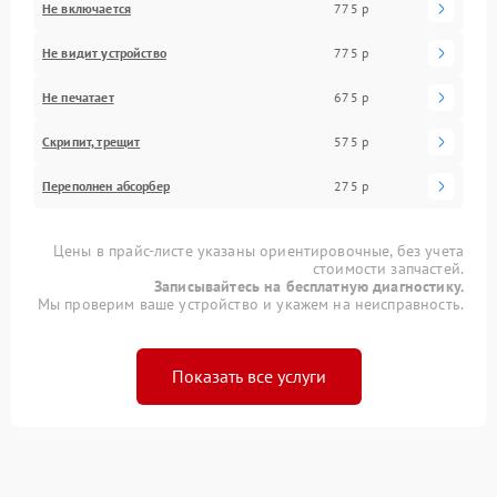
Не включается
775 р
Не видит устройство
775 р
Не печатает
675 р
Скрипит, трещит
575 р
Переполнен абсорбер
275 р
Цены в прайс-листе указаны ориентировочные, без учета
стоимости запчастей.
Записывайтесь на бесплатную диагностику.
Мы проверим ваше устройство и укажем на неисправность.
Показать все услуги