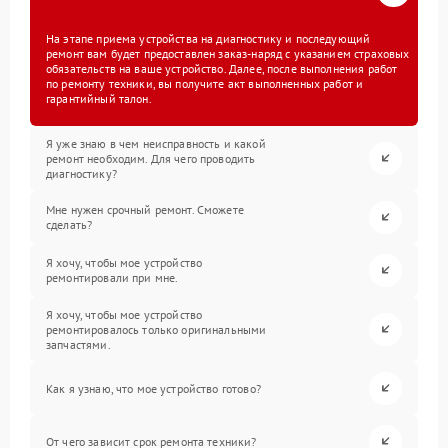
На этапе приема устройства на диагностику и последующий
ремонт вам будет предоставлен заказ-наряд с указанием страховых
обязательств на ваше устройство. Далее, после выполнения работ
по ремонту техники, вы получите акт выполненных работ и
гарантийный талон.
Я уже знаю в чем неисправность и какой
ремонт необходим. Для чего проводить
диагностику?
Мне нужен срочный ремонт. Сможете
сделать?
Я хочу, чтобы мое устройство
ремонтировали при мне.
Я хочу, чтобы мое устройство
ремонтировалось только оригинальными
запчастями.
Как я узнаю, что мое устройство готово?
От чего зависит срок ремонта техники?