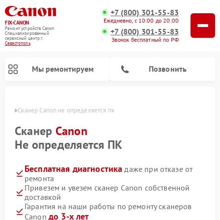
+7 (800) 301-55-83
Ежедневно, с 10:00 до 20:00
FIX-CANON
Ремонт устройств Canon
+7 (800) 301-55-83
Специализированный
cервисный центр г.
Звонок бесплатный по РФ
Севастополь
Мы ремонтируем
Позвонить
ополе
Сканер Canon не определяется пк
Сканер
Canon
Не определяется ПК
Бесплатная диагностика
даже при отказе от
ремонта
Привезем и увезем сканер Canon собственной
доставкой
Ремонт цифровых биноклей Canon
Гарантия на наши работы по ремонту сканеров
до 3-х лет
Canon