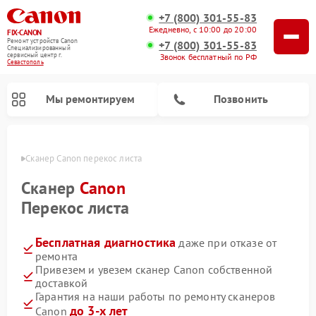
+7 (800) 301-55-83
Ежедневно, с 10:00 до 20:00
FIX-CANON
Ремонт устройств Canon
+7 (800) 301-55-83
Специализированный
cервисный центр г.
Звонок бесплатный по РФ
Севастополь
Мы ремонтируем
Позвонить
ополе
Сканер Canon перекос листа
Сканер
Canon
Перекос листа
Бесплатная диагностика
даже при отказе от
ремонта
Привезем и увезем сканер Canon собственной
доставкой
Ремонт цифровых биноклей Canon
Гарантия на наши работы по ремонту сканеров
до 3-х лет
Canon