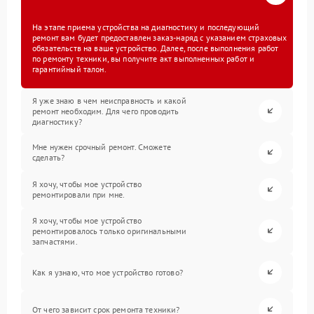
На этапе приема устройства на диагностику и последующий
ремонт вам будет предоставлен заказ-наряд с указанием страховых
обязательств на ваше устройство. Далее, после выполнения работ
по ремонту техники, вы получите акт выполненных работ и
гарантийный талон.
Я уже знаю в чем неисправность и какой
ремонт необходим. Для чего проводить
диагностику?
Мне нужен срочный ремонт. Сможете
сделать?
Я хочу, чтобы мое устройство
ремонтировали при мне.
Я хочу, чтобы мое устройство
ремонтировалось только оригинальными
запчастями.
Как я узнаю, что мое устройство готово?
От чего зависит срок ремонта техники?