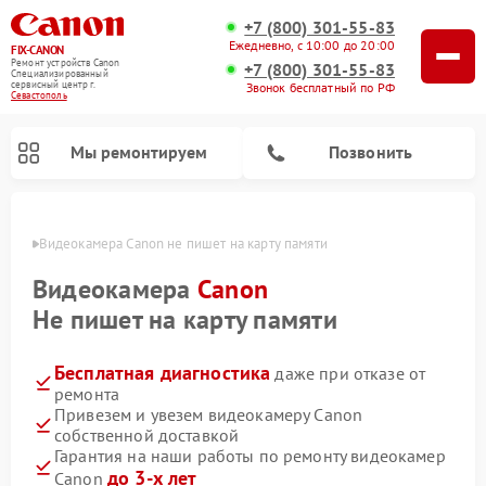
+7 (800) 301-55-83
Ежедневно, с 10:00 до 20:00
FIX-CANON
Ремонт устройств Canon
+7 (800) 301-55-83
Специализированный
cервисный центр г.
Звонок бесплатный по РФ
Севастополь
Мы ремонтируем
Позвонить
ополе
Видеокамера Canon не пишет на карту памяти
Видеокамера
Canon
Не пишет на карту памяти
Бесплатная диагностика
даже при отказе от
ремонта
Привезем и увезем видеокамеру Canon
собственной доставкой
Ремонт цифровых биноклей Canon
Гарантия на наши работы по ремонту видеокамер
до 3-х лет
Canon