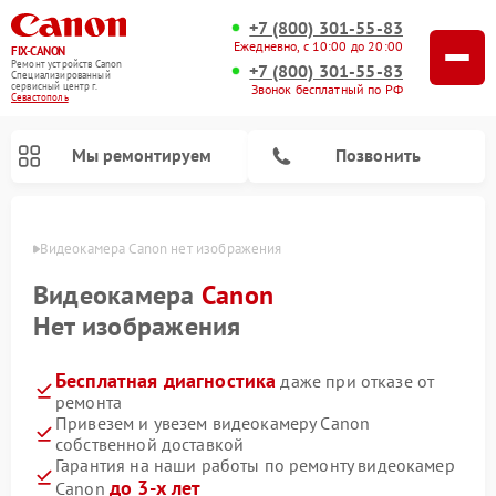
+7 (800) 301-55-83
Ежедневно, с 10:00 до 20:00
FIX-CANON
Ремонт устройств Canon
+7 (800) 301-55-83
Специализированный
cервисный центр г.
Звонок бесплатный по РФ
Севастополь
Мы ремонтируем
Позвонить
ополе
Видеокамера Canon нет изображения
Видеокамера
Canon
Нет изображения
Бесплатная диагностика
даже при отказе от
ремонта
Привезем и увезем видеокамеру Canon
собственной доставкой
Ремонт цифровых биноклей Canon
Гарантия на наши работы по ремонту видеокамер
до 3-х лет
Canon