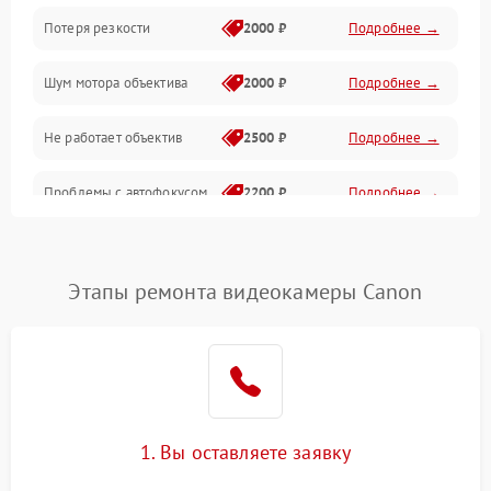
Потеря резкости
2000 ₽
Подробнее →
Аудио
Шум мотора объектива
2000 ₽
Подробнее →
Не работает объектив
2500 ₽
Подробнее →
Проблемы с автофокусом
2200 ₽
Подробнее →
Не открывается крышка
1000 ₽
Подробнее →
объектива
Этапы ремонта видеокамеры Canon
Плохое качество
2500 ₽
Подробнее →
изображения
Не работает зум
2200 ₽
Подробнее →
Не работает стабилизация
1. Вы оставляете заявку
2300 ₽
Подробнее →
изображения