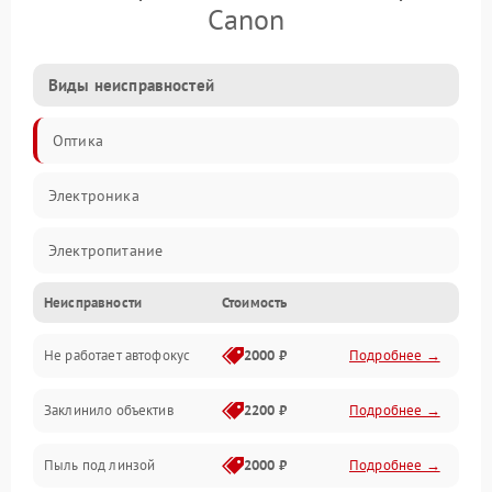
Canon
Виды неисправностей
Оптика
Электроника
Электропитание
Неисправности
Стоимость
Видео
Не работает автофокус
2000 ₽
Подробнее →
Хранение данных
Заклинило объектив
2200 ₽
Подробнее →
Программное обеспечение
Пыль под линзой
2000 ₽
Подробнее →
Механические повреждения