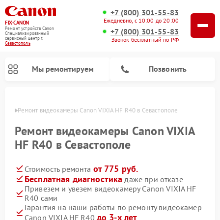
+7 (800) 301-55-83
Ежедневно, с 10:00 до 20:00
FIX-CANON
Ремонт устройств Canon
+7 (800) 301-55-83
Специализированный
cервисный центр г.
Звонок бесплатный по РФ
Севастополь
Мы ремонтируем
Позвонить
ополе
Ремонт видеокамеры Canon VIXIA HF R40 в Севастополе
Ремонт видеокамеры Canon VIXIA
HF R40 в Севастополе
от 775 руб.
Стоимость ремонта
Бесплатная диагностика
даже при отказе
Привезем и увезем видеокамеру Canon VIXIA HF
R40 сами
Ремонт цифровых биноклей Canon
Гарантия на наши работы по ремонту видеокамер
до 3-х лет
Canon VIXIA HF R40