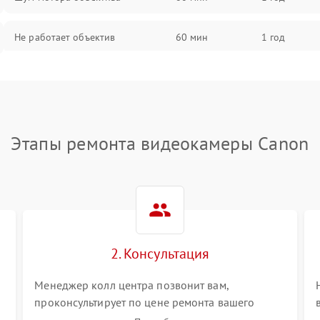
Не работает объектив
60 мин
1 год
Проблемы с автофокусом
60 мин
1 год
Не открывается крышка объектива
60 мин
1 год
Этапы ремонта видеокамеры Canon
Плохое качество изображения
60 мин
1 год
Не работает зум
60 мин
1 год
Не работает стабилизация
60 мин
1 год
изображения
2. Консультация
Менеджер колл центра позвонит вам,
проконсультирует по цене ремонта вашего
видеокамеры а также ответит на все ваши