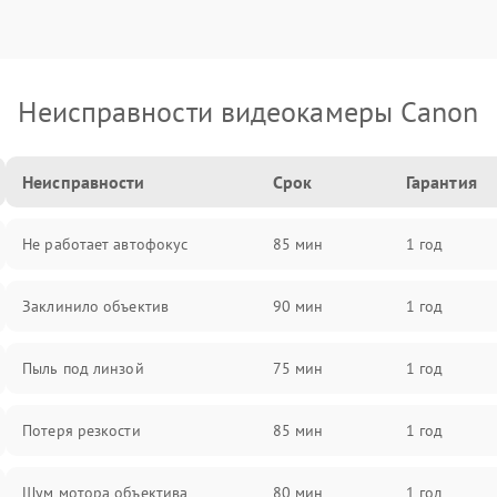
Неисправности видеокамеры Canon
Неисправности
Срок
Гарантия
Не работает автофокус
85 мин
1 год
Заклинило объектив
90 мин
1 год
Пыль под линзой
75 мин
1 год
Потеря резкости
85 мин
1 год
Шум мотора объектива
80 мин
1 год