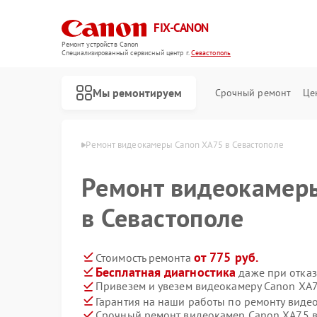
FIX-CANON
Ремонт устройств Canon
Специализированный cервисный центр г.
Севастополь
Мы ремонтируем
Срочный ремонт
Це
Canon в Севастополе
Ремонт видеокамеры Canon XA75 в Севастополе
Ремонт видеокамер
в Севастополе
от 775 руб.
Стоимость ремонта
Бесплатная диагностика
даже при отказ
Привезем и увезем видеокамеру Canon XA
Гарантия на наши работы по ремонту вид
Срочный ремонт видеокамер Canon XA75 в
Ремонт цифровых биноклей Canon